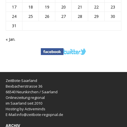
17
18
19
20
21
22
23
24
25
26
27
28
29
30
31
« Jan.
ZeitBote-Saarland
Bexbacherstrasse 36
66540 Neunkirchen / Saarland
Onlinezeitung regional
im Saarland seit 2010
Hosting by Activeminds
E-Mail:
info@zeitbote-regopnal.de
ARCHIV