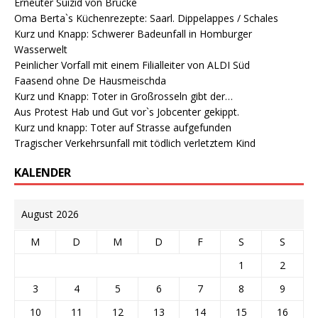
Erneuter Suizid von Brücke
Oma Berta`s Küchenrezepte: Saarl. Dippelappes / Schales
Kurz und Knapp: Schwerer Badeunfall in Homburger
Wasserwelt
Peinlicher Vorfall mit einem Filialleiter von ALDI Süd
Faasend ohne De Hausmeischda
Kurz und Knapp: Toter in Großrosseln gibt der…
Aus Protest Hab und Gut vor`s Jobcenter gekippt.
Kurz und knapp: Toter auf Strasse aufgefunden
Tragischer Verkehrsunfall mit tödlich verletztem Kind
KALENDER
August 2026
M
D
M
D
F
S
S
1
2
3
4
5
6
7
8
9
10
11
12
13
14
15
16