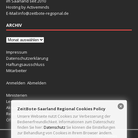
im Saarland seit 2010
Hosting by Activeminds
E-Mail:
info@zeitbote-regopnal.de
ARCHIV
Impressum
Datenschutzerklärung
Haftungsausschluss
Mitarbeiter
Anmelden
Abmelden
Ministerien
Leserreport
Aktuelle Blitzer
ZeitBote-Saarland Regional Cookies Policy
Redaktionelle Beiträge
Unsere Webseite nutzt Cookies zur Verbesserung der
Öffentlichkeitsfahndungen
Bedienerfreundlichkeit. Informationen zum Datenschutz
finden Sie hier:
Datenschutz
Sie können die Einstellungen
zur Behandlung von Cookies in Ihrem Browser ändern.
Copyright © 2026 | WordPress Theme von
MH Themes