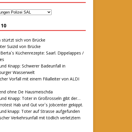
 10
stürtzt sich von Brücke
ter Suizid von Brücke
erta`s Küchenrezepte: Saarl. Dippelappes /
es
und Knapp: Schwerer Badeunfall in
urger Wasserwelt
icher Vorfall mit einem Filialleiter von ALDI
end ohne De Hausmeischda
und Knapp: Toter in Großrosseln gibt der…
rotest Hab und Gut vor`s Jobcenter gekippt.
und knapp: Toter auf Strasse aufgefunden
scher Verkehrsunfall mit tödlich verletztem