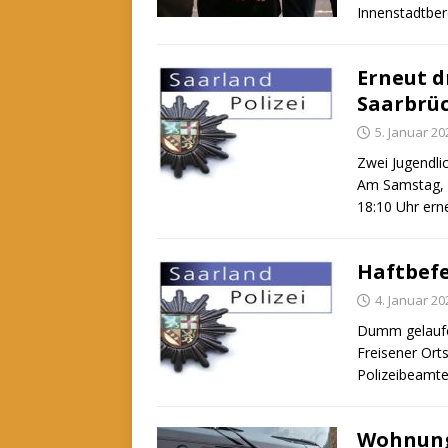
Innenstadtber
Erneut d
Saarbrüc
5. Januar 20
Zwei Jugendlic
Am Samstag, d
18:10 Uhr ern
Haftbefe
4. Januar 20
Dumm gelaufe
Freisener Ort
Polizeibeamte
Wohnung