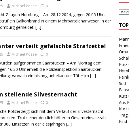
25
Michael Posse
0
ucht Zeugen Homburg – Am 28.12.2024, gegen 20:05 Uhr,
truf ein Balkonbrand in einem Mehrparteienanwesen in der
TOP
 Homburg gemeldet.
[…]
Mann 
ter verteilt gefälschte Strafzettel
Erneu
Oma B
25
Michael Posse
0
Schal
 wurden aufgenommen Saarbrücken – Am Montag dem
Kurz 
en 16:30 Uhr erhielt die Polizeiinspektion Saarbrücken -
Homb
teilung, wonach ein bislang unbekannter Täter im
[…]
Peinl
Süd
Faas
n stellende Silvesternacht
Kurz 
Aus P
25
Michael Posse
0
Kurz 
che Polizei zeigt sich mit dem Verlauf der Silvesternacht
Tragi
rbrücken .Trotz einer deutlich höheren Gesamteinsatzzahl
Kind
r 300 Einsätzen in der diesjährigen
[…]