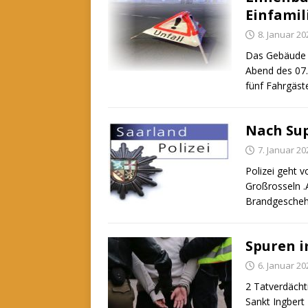
Einfamil
8. Januar 20
Das Gebäude 
Abend des 07.
fünf Fahrgäst
Nach Su
7. Januar 20
Polizei geht 
Großrosseln .
Brandgescheh
Spuren i
6. Januar 20
2 Tatverdächt
Sankt Ingbert