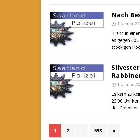
Nach Be
1. Januar 20
Brand in eine
es gegen 00:3
stöckigen Ho
Silveste
Rabbiner
1. Januar 20
Es kam zu kei
23:00 Uhr kon
des Rabbiner-
1
2
…
593
»