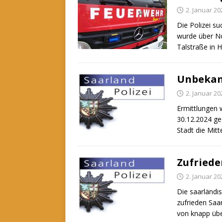
2. Januar 20
Die Polizei s
wurde über No
Talstraße in
Unbekann
2. Januar 20
Ermittlungen
30.12.2024 geg
Stadt die Mit
Zufriede
2. Januar 20
Die saarländis
zufrieden Saa
von knapp übe