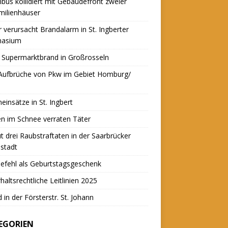
nbus kollidiert mit Gebäudefront zweier
milienhäuser
r verursacht Brandalarm in St. Ingberter
asium
 Supermarktbrand in Großrosseln
 Aufbrüche von Pkw im Gebiet Homburg/
einsätze in St. Ingbert
n im Schnee verraten Täter
t drei Raubstraftaten in der Saarbrücker
stadt
efehl als Geburtstagsgeschenk
haltsrechtliche Leitlinien 2025
 in der Försterstr. St. Johann
EGORIEN