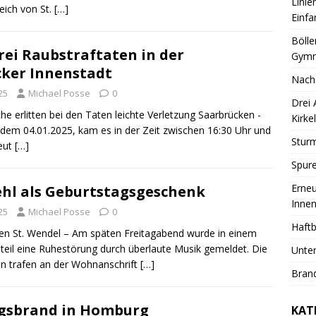
Linie
eich von St.
[…]
Einfa
Bölle
rei Raubstraftaten in der
Gymn
ker Innenstadt
Nach
25
Michael Posse
0
Drei
he erlitten bei den Taten leichte Verletzung Saarbrücken -
Kirkel
em 04.01.2025, kam es in der Zeit zwischen 16:30 Uhr und
Sturm
eut
[…]
Spure
Erneu
hl als Geburtstagsgeschenk
Innen
25
Michael Posse
0
Haftb
n St. Wendel – Am späten Freitagabend wurde in einem
steil eine Ruhestörung durch überlaute Musik gemeldet. Die
Unter
n trafen an der Wohnanschrift
[…]
Brand
sbrand in Homburg
KAT