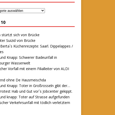
 10
stürtzt sich von Brücke
ter Suizid von Brücke
erta`s Küchenrezepte: Saarl. Dippelappes /
es
und Knapp: Schwerer Badeunfall in
urger Wasserwelt
icher Vorfall mit einem Filialleiter von ALDI
end ohne De Hausmeischda
und Knapp: Toter in Großrosseln gibt der…
rotest Hab und Gut vor`s Jobcenter gekippt.
und knapp: Toter auf Strasse aufgefunden
scher Verkehrsunfall mit tödlich verletztem