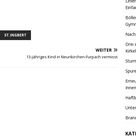
Linie
Einfa
Bölle
Gymn
Nach
ST.INGBERT
Drei
WEITER
Kirkel
13-jähriges Kind in Neunkirchen-Furpach vermisst
Sturm
Spure
Erneu
Innen
Haftb
Unter
Brand
KAT