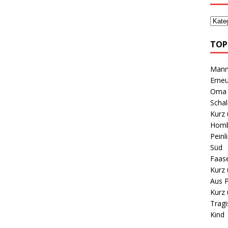
TOP
Mann 
Erneu
Oma B
Schal
Kurz 
Homb
Peinl
Süd
Faas
Kurz 
Aus P
Kurz 
Tragi
Kind