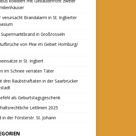
nbus kollidiert mit Gebäudefront zweier
milienhäuser
r verursacht Brandalarm in St. Ingberter
asium
 Supermarktbrand in Großrosseln
 Aufbrüche von Pkw im Gebiet Homburg/
einsätze in St. Ingbert
n im Schnee verraten Täter
t drei Raubstraftaten in der Saarbrücker
stadt
efehl als Geburtstagsgeschenk
haltsrechtliche Leitlinien 2025
 in der Försterstr. St. Johann
EGORIEN