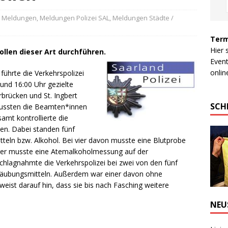
e Meldungen
,
Meldungen Polizei SAL
,
Meldungen Städte /
Term
Hier 
llen dieser Art durchführen.
Event
online
führte die Verkehrspolizei
und 16:00 Uhr gezielte
brücken und St. Ingbert
SCH
mussten die Beamten*innen
amt kontrollierte die
nen. Dabei standen fünf
teln bzw. Alkohol. Bei vier davon musste eine Blutprobe
rer musste eine Atemalkoholmessung auf der
chlagnahmte die Verkehrspolizei bei zwei von den fünf
äubungsmitteln. Außerdem war einer davon ohne
weist darauf hin, dass sie bis nach Fasching weitere
NEU