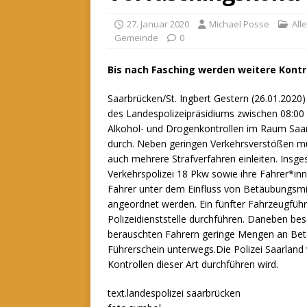
27. Januar 2020
Michael Posse
All
Gemeinde
0
Bis nach Fasching werden weitere Kontro
Saarbrücken/St. Ingbert Gestern (26.01.2020) 
des Landespolizeipräsidiums zwischen 08:00 
Alkohol- und Drogenkontrollen im Raum Saar
durch. Neben geringen Verkehrsverstößen 
auch mehrere Strafverfahren einleiten. Insges
Verkehrspolizei 18 Pkw sowie ihre Fahrer*in
Fahrer unter dem Einfluss von Betäubungsmit
angeordnet werden. Ein fünfter Fahrzeugfüh
Polizeidienststelle durchführen. Daneben bes
berauschten Fahrern geringe Mengen an Bet
Führerschein unterwegs.Die Polizei Saarland 
Kontrollen dieser Art durchführen wird.
text.landespolizei saarbrücken