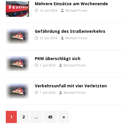
Mehrere Einsätze am Wochenende
16. Juli 2024
Michael Posse
Gefährdung des Straßenverkehrs
12. Juli 2024
Michael Posse
PKW überschlägt sich
7. Juli 2024
Michael Posse
Verkehrsunfall mit vier Verletzten
7. Juli 2024
Michael Posse
1
2
…
45
»