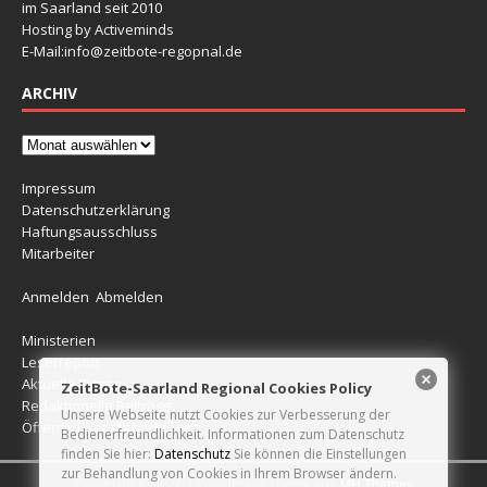
im Saarland seit 2010
Hosting by Activeminds
E-Mail:
info@zeitbote-regopnal.de
ARCHIV
Impressum
Datenschutzerklärung
Haftungsausschluss
Mitarbeiter
Anmelden
Abmelden
Ministerien
Leserreport
Aktuelle Blitzer
ZeitBote-Saarland Regional Cookies Policy
Redaktionelle Beiträge
Unsere Webseite nutzt Cookies zur Verbesserung der
Öffentlichkeitsfahndungen
Bedienerfreundlichkeit. Informationen zum Datenschutz
finden Sie hier:
Datenschutz
Sie können die Einstellungen
zur Behandlung von Cookies in Ihrem Browser ändern.
Copyright © 2026 | WordPress Theme von
MH Themes