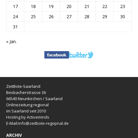
17
18
19
20
21
22
23
24
25
26
27
28
29
30
31
« Jan.
ZeitBote-Saarland
Bexbacherstrasse 36
66540 Neunkirchen / Saarland
Onlinezeitung regional
im Saarland seit 2010
Hosting by Activeminds
E-Mail:
info@zeitbote-regopnal.de
ARCHIV