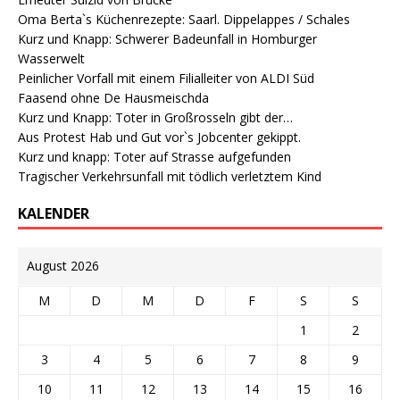
Oma Berta`s Küchenrezepte: Saarl. Dippelappes / Schales
Kurz und Knapp: Schwerer Badeunfall in Homburger
Wasserwelt
Peinlicher Vorfall mit einem Filialleiter von ALDI Süd
Faasend ohne De Hausmeischda
Kurz und Knapp: Toter in Großrosseln gibt der…
Aus Protest Hab und Gut vor`s Jobcenter gekippt.
Kurz und knapp: Toter auf Strasse aufgefunden
Tragischer Verkehrsunfall mit tödlich verletztem Kind
KALENDER
August 2026
M
D
M
D
F
S
S
1
2
3
4
5
6
7
8
9
10
11
12
13
14
15
16