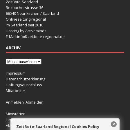
ZeitBote-Saarland
Bexbacherstrasse 36
66540 Neunkirchen / Saarland
Onlinezeitung regional
im Saarland seit 2010
Hosting by Activeminds
E-Mail:
info@zeitbote-regopnal.de
ARCHIV
Impressum
Datenschutzerklärung
Haftungsausschluss
Mitarbeiter
Anmelden
Abmelden
Ministerien
Leserreport
Aktuelle Blitzer
ZeitBote-Saarland Regional Cookies Policy