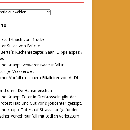
 10
stürtzt sich von Brücke
ter Suizid von Brücke
erta`s Küchenrezepte: Saarl. Dippelappes /
es
und Knapp: Schwerer Badeunfall in
urger Wasserwelt
icher Vorfall mit einem Filialleiter von ALDI
end ohne De Hausmeischda
und Knapp: Toter in Großrosseln gibt der…
rotest Hab und Gut vor`s Jobcenter gekippt.
und knapp: Toter auf Strasse aufgefunden
scher Verkehrsunfall mit tödlich verletztem