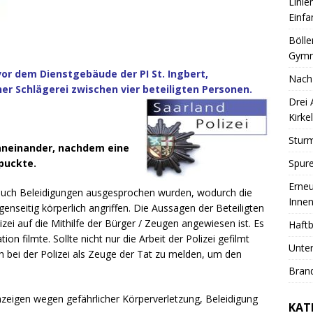
Linie
Einfa
Bölle
Gymn
or dem Dienstgebäude der PI St. Ingbert,
Nach
iner Schlägerei zwischen vier beteiligten Personen.
Drei
Kirkel
Sturm
 aneinander, nachdem eine
Spure
puckte.
Erneu
 auch Beleidigungen ausgesprochen wurden, wodurch die
Innen
genseitig körperlich angriffen.
Die Aussagen der Beteiligten
zei auf die Mithilfe der Bürger / Zeugen angewiesen ist. Es
Haftb
on filmte. Sollte nicht nur die Arbeit der Polizei gefilmt
Unter
h bei der Polizei als Zeuge der Tat zu melden, um den
Brand
eigen wegen gefährlicher Körperverletzung, Beleidigung
KAT