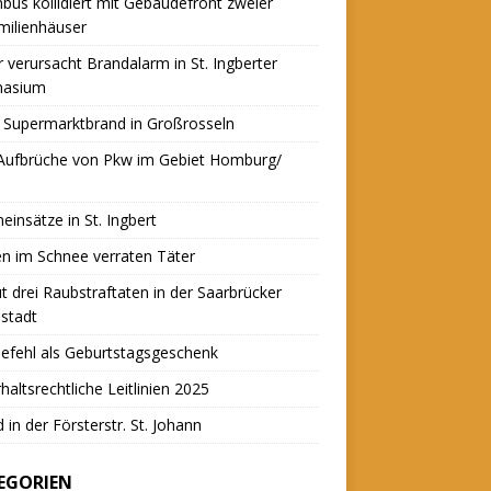
nbus kollidiert mit Gebäudefront zweier
milienhäuser
r verursacht Brandalarm in St. Ingberter
asium
 Supermarktbrand in Großrosseln
 Aufbrüche von Pkw im Gebiet Homburg/
einsätze in St. Ingbert
n im Schnee verraten Täter
t drei Raubstraftaten in der Saarbrücker
stadt
efehl als Geburtstagsgeschenk
haltsrechtliche Leitlinien 2025
 in der Försterstr. St. Johann
EGORIEN