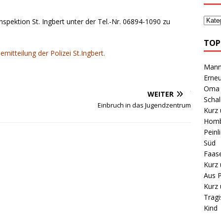
iinspektion St. Ingbert unter der Tel.-Nr. 06894-1090 zu
TOP
emitteilung der Polizei St.Ingbert.
Mann 
Erneu
Oma B
WEITER
Schal
Einbruch in das Jugendzentrum
Kurz 
Homb
Peinl
Süd
Faas
Kurz 
Aus P
Kurz 
Tragi
Kind