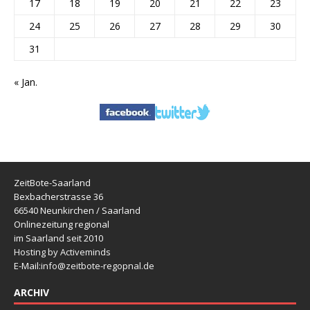
17
18
19
20
21
22
23
24
25
26
27
28
29
30
31
« Jan.
ZeitBote-Saarland
Bexbacherstrasse 36
66540 Neunkirchen / Saarland
Onlinezeitung regional
im Saarland seit 2010
Hosting by Activeminds
E-Mail:
info@zeitbote-regopnal.de
ARCHIV