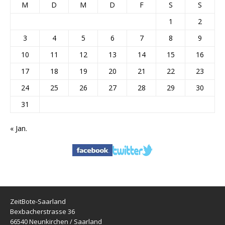
M
D
M
D
F
S
S
1
2
3
4
5
6
7
8
9
10
11
12
13
14
15
16
17
18
19
20
21
22
23
24
25
26
27
28
29
30
31
« Jan.
ZeitBote-Saarland
Bexbacherstrasse 36
66540 Neunkirchen / Saarland