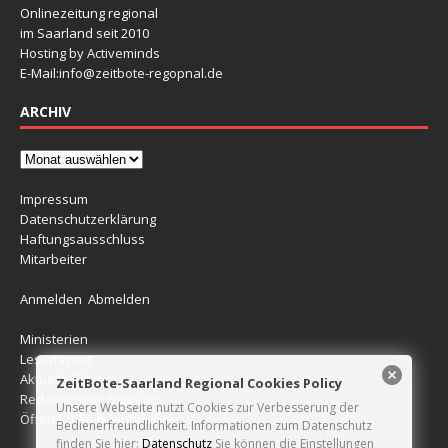
Onlinezeitung regional
im Saarland seit 2010
Hosting by Activeminds
E-Mail:
info@zeitbote-regopnal.de
ARCHIV
Impressum
Datenschutzerklärung
Haftungsausschluss
Mitarbeiter
Anmelden
Abmelden
Ministerien
Leserreport
Aktuelle Blitzer
ZeitBote-Saarland Regional Cookies Policy
Redaktionelle Beiträge
Unsere Webseite nutzt Cookies zur Verbesserung der
Öffentlichkeitsfahndungen
Bedienerfreundlichkeit. Informationen zum Datenschutz
finden Sie hier:
Datenschutz
Sie können die Einstellungen