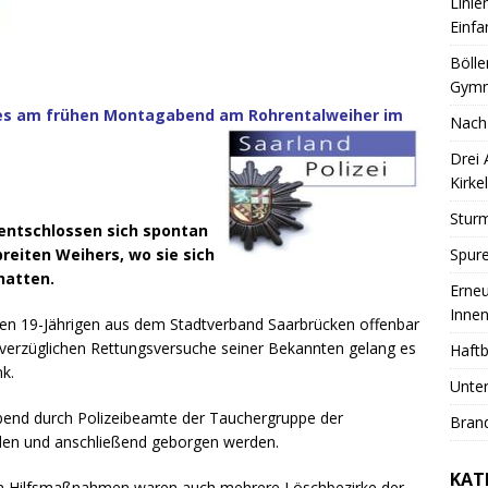
Linie
Einfa
Bölle
Gymn
 es am frühen Montagabend am Rohrentalweiher im
Nach
Drei
Kirkel
Sturm
entschlossen sich spontan
Spure
eiten Weihers, wo sie sich
hatten.
Erneu
Innen
den 19-Jährigen aus dem Stadtverband Saarbrücken offenbar
nverzüglichen Rettungsversuche seiner Bekannten gelang es
Haftb
nk.
Unter
end durch Polizeibeamte der Tauchergruppe der
Brand
nden und anschließend geborgen werden.
KAT
en Hilfsmaßnahmen waren auch mehrere Löschbezirke der