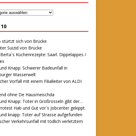
 10
stürtzt sich von Brücke
ter Suizid von Brücke
erta`s Küchenrezepte: Saarl. Dippelappes /
es
und Knapp: Schwerer Badeunfall in
urger Wasserwelt
icher Vorfall mit einem Filialleiter von ALDI
end ohne De Hausmeischda
und Knapp: Toter in Großrosseln gibt der…
rotest Hab und Gut vor`s Jobcenter gekippt.
und knapp: Toter auf Strasse aufgefunden
scher Verkehrsunfall mit tödlich verletztem