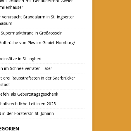
nbus kollidiert mit Gebäudefront zweier
milienhäuser
r verursacht Brandalarm in St. Ingberter
asium
 Supermarktbrand in Großrosseln
 Aufbrüche von Pkw im Gebiet Homburg/
einsätze in St. Ingbert
n im Schnee verraten Täter
t drei Raubstraftaten in der Saarbrücker
stadt
efehl als Geburtstagsgeschenk
haltsrechtliche Leitlinien 2025
 in der Försterstr. St. Johann
EGORIEN