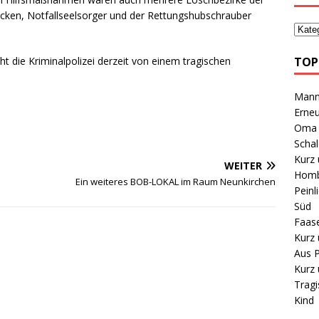
ken, Notfallseelsorger und der Rettungshubschrauber
TOP
ht die Kriminalpolizei derzeit von einem tragischen
Mann 
Erneu
Oma B
Schal
Kurz 
WEITER
Homb
Ein weiteres BOB-LOKAL im Raum Neunkirchen
Peinl
Süd
Faas
Kurz 
Aus P
Kurz 
Tragi
Kind