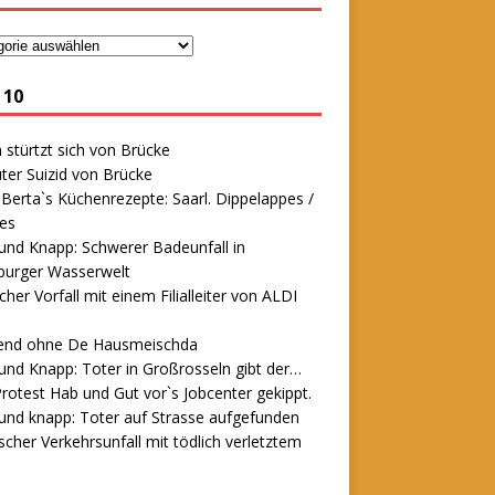
 10
stürtzt sich von Brücke
ter Suizid von Brücke
erta`s Küchenrezepte: Saarl. Dippelappes /
es
und Knapp: Schwerer Badeunfall in
urger Wasserwelt
icher Vorfall mit einem Filialleiter von ALDI
end ohne De Hausmeischda
und Knapp: Toter in Großrosseln gibt der…
rotest Hab und Gut vor`s Jobcenter gekippt.
und knapp: Toter auf Strasse aufgefunden
scher Verkehrsunfall mit tödlich verletztem