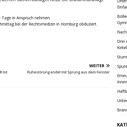
Linie
Einfa
Bölle
e Tage in Anspruch nehmen.
Gymn
mittag bei der Rechtsmedizin in Homburg obduziert.
Nach
Drei
Kirkel
Sturm
WEITER
Spure
t tot
Ruhestörung endet mit Sprung aus dem Fenster
Erneu
Innen
Haftb
Unter
Brand
KAT