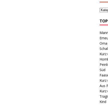
TOP
Mann 
Erneu
Oma B
Schal
Kurz 
Homb
Peinl
Süd
Faas
Kurz 
Aus P
Kurz 
Tragi
Kind