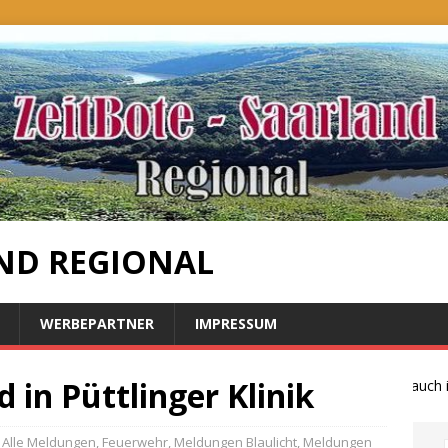
ND REGIONAL
WERBEPARTNER
IMPRESSUM
 in Püttlinger Klinik
Bauernproteste auch im 
Alle Meldungen
,
Feuerwehr
,
Meldungen Blaulicht
,
Meldungen