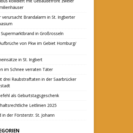
nbus kollidiert mit Gebäudefront zweier
milienhäuser
r verursacht Brandalarm in St. Ingberter
asium
 Supermarktbrand in Großrosseln
 Aufbrüche von Pkw im Gebiet Homburg/
einsätze in St. Ingbert
n im Schnee verraten Täter
t drei Raubstraftaten in der Saarbrücker
stadt
efehl als Geburtstagsgeschenk
haltsrechtliche Leitlinien 2025
 in der Försterstr. St. Johann
EGORIEN