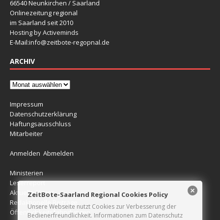
66540 Neunkirchen / Saarland
Onlinezeitung regional
im Saarland seit 2010
Hosting by Activeminds
E-Mail:
info@zeitbote-regopnal.de
ARCHIV
Impressum
Datenschutzerklärung
Haftungsausschluss
Mitarbeiter
Anmelden
Abmelden
Ministerien
Leserreport
Aktuelle Blitzer
ZeitBote-Saarland Regional Cookies Policy
Redaktionelle Beiträge
Unsere Webseite nutzt Cookies zur Verbesserung der
Öffentlichkeitsfahndungen
Bedienerfreundlichkeit. Informationen zum Datenschutz