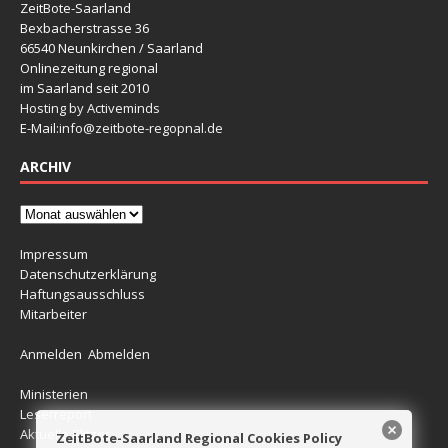
ZeitBote-Saarland
Bexbacherstrasse 36
66540 Neunkirchen / Saarland
Onlinezeitung regional
im Saarland seit 2010
Hosting by Activeminds
E-Mail:
info@zeitbote-regopnal.de
ARCHIV
Impressum
Datenschutzerklärung
Haftungsausschluss
Mitarbeiter
Anmelden
Abmelden
Ministerien
Leserreport
Aktuelle Blitzer
ZeitBote-Saarland Regional Cookies Policy