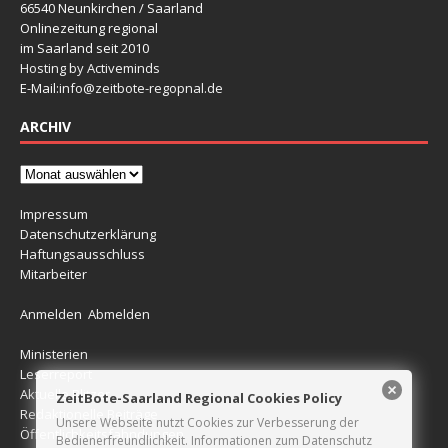
66540 Neunkirchen / Saarland
Onlinezeitung regional
im Saarland seit 2010
Hosting by Activeminds
E-Mail:
info@zeitbote-regopnal.de
ARCHIV
Impressum
Datenschutzerklärung
Haftungsausschluss
Mitarbeiter
Anmelden
Abmelden
Ministerien
Leserreport
Aktuelle Blitzer
ZeitBote-Saarland Regional Cookies Policy
Redaktionelle Beiträge
Unsere Webseite nutzt Cookies zur Verbesserung der
Öffentlichkeitsfahndungen
Bedienerfreundlichkeit. Informationen zum Datenschutz