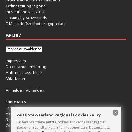
66540 Neunkirchen / Saarland
Onlinezeitung regional
im Saarland seit 2010
Hosting by Activeminds
E-Mail:
info@zeitbote-regopnal.de
ARCHIV
Impressum
Datenschutzerklärung
Haftungsausschluss
Mitarbeiter
Anmelden
Abmelden
Ministerien
Leserreport
Aktuelle Blitzer
ZeitBote-Saarland Regional Cookies Policy
Redaktionelle Beiträge
Unsere Webseite nutzt Cookies zur Verbesserung der
Öffentlichkeitsfahndungen
Bedienerfreundlichkeit. Informationen zum Datenschutz