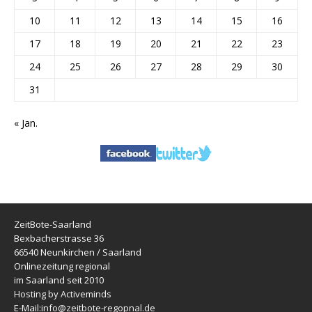
10
11
12
13
14
15
16
17
18
19
20
21
22
23
24
25
26
27
28
29
30
31
« Jan.
ZeitBote-Saarland
Bexbacherstrasse 36
66540 Neunkirchen / Saarland
Onlinezeitung regional
im Saarland seit 2010
Hosting by Activeminds
E-Mail:
info@zeitbote-regopnal.de