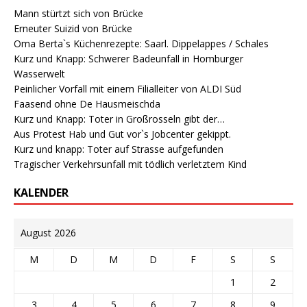
Mann stürtzt sich von Brücke
Erneuter Suizid von Brücke
Oma Berta`s Küchenrezepte: Saarl. Dippelappes / Schales
Kurz und Knapp: Schwerer Badeunfall in Homburger
Wasserwelt
Peinlicher Vorfall mit einem Filialleiter von ALDI Süd
Faasend ohne De Hausmeischda
Kurz und Knapp: Toter in Großrosseln gibt der…
Aus Protest Hab und Gut vor`s Jobcenter gekippt.
Kurz und knapp: Toter auf Strasse aufgefunden
Tragischer Verkehrsunfall mit tödlich verletztem Kind
KALENDER
August 2026
M
D
M
D
F
S
S
1
2
3
4
5
6
7
8
9