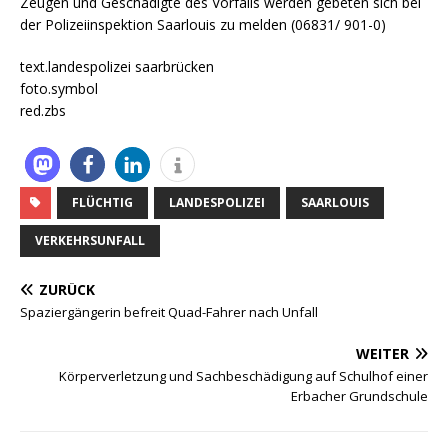
Zeugen und Geschädigte des Vorfalls werden gebeten sich bei
der Polizeiinspektion Saarlouis zu melden (06831/ 901-0)
text.landespolizei saarbrücken
foto.symbol
red.zbs
FLÜCHTIG
LANDESPOLIZEI
SAARLOUIS
VERKEHRSUNFALL
ZURÜCK
Spaziergängerin befreit Quad-Fahrer nach Unfall
WEITER
Körperverletzung und Sachbeschädigung auf Schulhof einer
Erbacher Grundschule