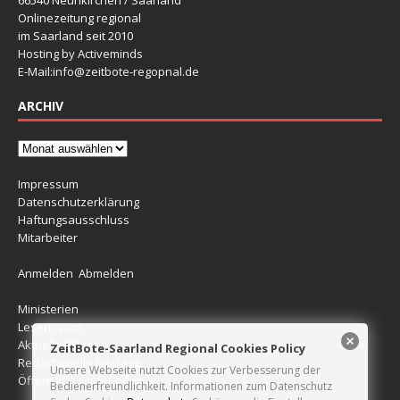
66540 Neunkirchen / Saarland
Onlinezeitung regional
im Saarland seit 2010
Hosting by Activeminds
E-Mail:
info@zeitbote-regopnal.de
ARCHIV
Impressum
Datenschutzerklärung
Haftungsausschluss
Mitarbeiter
Anmelden
Abmelden
Ministerien
Leserreport
Aktuelle Blitzer
ZeitBote-Saarland Regional Cookies Policy
Redaktionelle Beiträge
Unsere Webseite nutzt Cookies zur Verbesserung der
Öffentlichkeitsfahndungen
Bedienerfreundlichkeit. Informationen zum Datenschutz