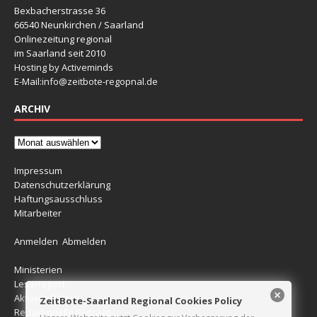
Bexbacherstrasse 36
66540 Neunkirchen / Saarland
Onlinezeitung regional
im Saarland seit 2010
Hosting by Activeminds
E-Mail:
info@zeitbote-regopnal.de
ARCHIV
Impressum
Datenschutzerklärung
Haftungsausschluss
Mitarbeiter
Anmelden
Abmelden
Ministerien
Leserreport
Aktuelle Blitzer
ZeitBote-Saarland Regional Cookies Policy
Redaktionelle Beiträge