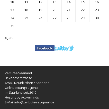
10
11
12
13
14
15
16
17
18
19
20
21
22
23
24
25
26
27
28
29
30
31
« Jan.
ZeitBote-Saarland
Bexbacherstrasse 36
66540 Neunkirchen / Saarland
Onlinezeitung regional
im Saarland seit 2010
Hosting by Activeminds
E-Mail:
info@zeitbote-regopnal.de