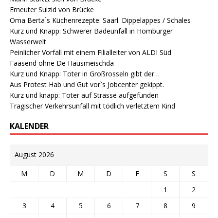
Erneuter Suizid von Brücke
Oma Berta`s Küchenrezepte: Saarl. Dippelappes / Schales
Kurz und Knapp: Schwerer Badeunfall in Homburger
Wasserwelt
Peinlicher Vorfall mit einem Filialleiter von ALDI Süd
Faasend ohne De Hausmeischda
Kurz und Knapp: Toter in Großrosseln gibt der…
Aus Protest Hab und Gut vor`s Jobcenter gekippt.
Kurz und knapp: Toter auf Strasse aufgefunden
Tragischer Verkehrsunfall mit tödlich verletztem Kind
KALENDER
August 2026
M
D
M
D
F
S
S
1
2
3
4
5
6
7
8
9