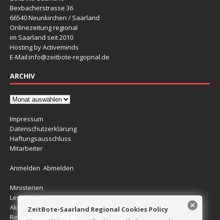
Bexbacherstrasse 36
66540 Neunkirchen / Saarland
Onlinezeitung regional
im Saarland seit 2010
Hosting by Activeminds
E-Mail:
info@zeitbote-regopnal.de
ARCHIV
Impressum
Datenschutzerklärung
Haftungsausschluss
Mitarbeiter
Anmelden
Abmelden
Ministerien
Leserreport
Aktuelle Blitzer
ZeitBote-Saarland Regional Cookies Policy
Redaktionelle Beiträge