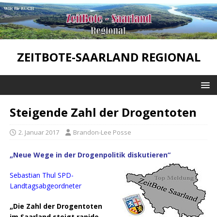
ZEITBOTE-SAARLAND REGIONAL
Steigende Zahl der Drogentoten
2. Januar 2017
Brandon-Lee Posse
„Neue Wege in der Drogenpolitik diskutieren“
Sebastian Thul SPD-
Landtagsabgeordneter
„Die Zahl der Drogentoten
im Saarland steigt rapide