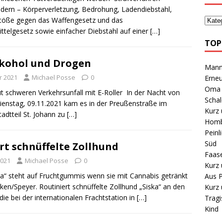
adern – Körperverletzung, Bedrohung, Ladendiebstahl,
stöße gegen das Waffengesetz und das
telgesetz sowie einfacher Diebstahl auf einer
[…]
TOP
lkohol und Drogen
Mann 
r 2021
Michael Posse
0
Erneu
Oma B
ut schweren Verkehrsunfall mit E-Roller In der Nacht von
Schal
enstag, 09.11.2021 kam es in der Preußenstraße im
Kurz 
adtteil St. Johann zu
[…]
Homb
Peinl
Süd
rt schnüffelte Zollhund
Faas
2021
Michael Posse
0
Kurz 
ka“ steht auf Fruchtgummis wenn sie mit Cannabis getränkt
Aus P
ken/Speyer. Routiniert schnüffelte Zollhund „Siska“ an den
Kurz 
ie bei der internationalen Frachtstation in
[…]
Tragi
Kind