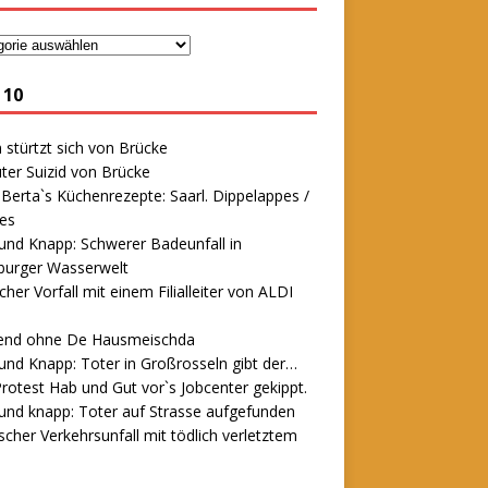
 10
stürtzt sich von Brücke
ter Suizid von Brücke
erta`s Küchenrezepte: Saarl. Dippelappes /
es
und Knapp: Schwerer Badeunfall in
urger Wasserwelt
icher Vorfall mit einem Filialleiter von ALDI
end ohne De Hausmeischda
und Knapp: Toter in Großrosseln gibt der…
rotest Hab und Gut vor`s Jobcenter gekippt.
und knapp: Toter auf Strasse aufgefunden
scher Verkehrsunfall mit tödlich verletztem