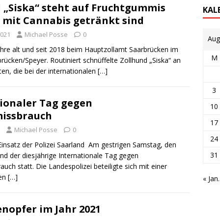
 „Siska“ steht auf Fruchtgummis
KAL
 mit Cannabis getränkt sind
2021
Michael Posse
0
Aug
Jahre alt und seit 2018 beim Hauptzollamt Saarbrücken im
M
rücken/Speyer. Routiniert schnüffelte Zollhund „Siska“ an
en, die bei der internationalen
[…]
3
ionaler Tag gegen
10
issbrauch
17
Michael Posse
0
24
 Einsatz der Polizei Saarland Am gestrigen Samstag, den
31
and der diesjährige Internationale Tag gegen
ch statt. Die Landespolizei beteiligte sich mit einer
ten
[…]
« Jan.
enopfer im Jahr 2021