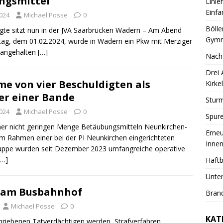
ngsmittel
Linie
Einfa
2024
Michael Posse
0
Bölle
gte sitzt nun in der JVA Saarbrücken Wadern – Am Abend
Gymn
ag, dem 01.02.2024, wurde in Wadern ein Pkw mit Merziger
 angehalten
[…]
Nach
Drei
e von vier Beschuldigten als
Kirkel
er einer Bande
Sturm
2024
Michael Posse
0
Spure
ner nicht geringen Menge Betäubungsmitteln Neunkirchen-
Erneu
Im Rahmen einer bei der PI Neunkirchen eingerichteten
Innen
ruppe wurden seit Dezember 2023 umfangreiche operative
[…]
Haftb
Unter
 am Busbahnhof
Brand
Michael Posse
0
KAT
hriebenen Tatverdächtigen werden Strafverfahren