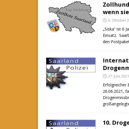
Zollhund
wenn sie
6. Oktober 
„Siska“ ist 6 
Einsatz. Saarb
den Postpaket
Internat
Drogenm
27. Juni 2021
Erfolgreicher
26.06.2021, f
Drogenmissbrau
großangeleg
10. Drog