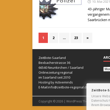
10. Mai 2021
43-jähriger M
vergangenem F
Saarbrücken 
1
2
…
23
»
ARC
ZeitBote-Saarland
Bexbacherstrasse 36
66540 Neunkirchen / Saarland
Onlinezeitung regional
im Saarland seit 2010
Hosting by Activeminds
E-Mail:
info@zeitbote-regopnal.de
ZeitBote-S
Unsere Webse
Datenschutz f
Copyright © 2026 | WordPress Theme von
MH The
Ihrem Browse