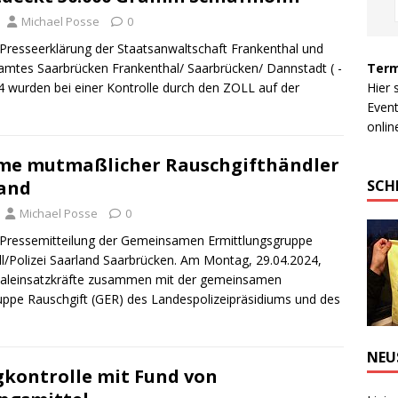
Michael Posse
0
esseerklärung der Staatsanwaltschaft Frankenthal und
Term
amtes Saarbrücken Frankenthal/ Saarbrücken/ Dannstadt ( -
Hier 
 wurden bei einer Kontrolle durch den ZOLL auf der
Event
online
me mutmaßlicher Rauschgifthändler
SCH
land
Michael Posse
0
ressemitteilung der Gemeinsamen Ermittlungsgruppe
ll/Polizei Saarland Saarbrücken. Am Montag, 29.04.2024,
aleinsatzkräfte zusammen mit der gemeinsamen
uppe Rauschgift (GER) des Landespolizeipräsidiums und des
NEU
kontrolle mit Fund von