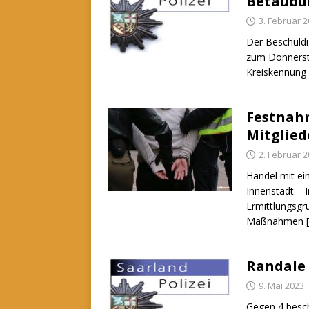
Betäubu
3. Februar 
Der Beschuldi
zum Donnerst
Kreiskennung
Festnahm
Mitglied
2. Februar 
Handel mit ei
Innenstadt – 
Ermittlungsg
Maßnahmen
Randale
9. Mai 2023
Gegen 4 besc