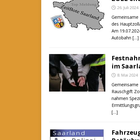
26. Juli 2024
Gemeinsame Pr
des Hauptzoll
Am 19.07.2024
Autobahn
[…]
Festnah
im Saar
8. Mai 2024
Gemeinsame P
Rauschgift Zo
nahmen Spezi
Ermittlungsgr
[…]
Fahrzeug