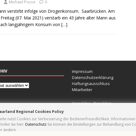
Michael Posse
0
ann verstirbt infolge von Drogenkonsum. Saarbrücken. Am
reitag (07. Mai 2021) verstarb ein 43 Jahre alter Mann aus
nach langjährigem Konsum von
[…]
HIV
Impressum
Datenschutzerklärung
Haftungsausschluss
Mitarbeiter
Anmelden
Abmelden
aarland Regional Cookies Policy
ite nutzt Cookies zur Verbesserung der Bedienerfreundlichkeit. Informatione
inden Sie hier:
Datenschutz
Sie können die Einstellungen zur Behandlung von Co
mes
r ändern.