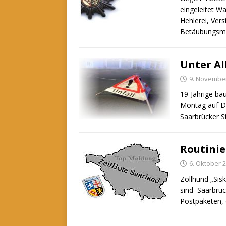
eingeleitet W
Hehlerei, Ver
Betäubungsmit
Unter A
9. Novembe
19-Jährige ba
Montag auf Di
Saarbrücker St
Routinie
6. Oktober 
Zollhund „Sis
sind Saarbrüc
Postpaketen, d