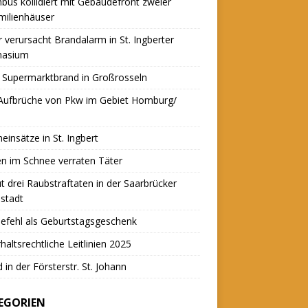
nbus kollidiert mit Gebäudefront zweier
milienhäuser
r verursacht Brandalarm in St. Ingberter
asium
 Supermarktbrand in Großrosseln
 Aufbrüche von Pkw im Gebiet Homburg/
einsätze in St. Ingbert
n im Schnee verraten Täter
t drei Raubstraftaten in der Saarbrücker
stadt
efehl als Geburtstagsgeschenk
haltsrechtliche Leitlinien 2025
 in der Försterstr. St. Johann
EGORIEN