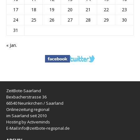
17
18
19
20
21
22
23
24
25
26
27
28
29
30
31
« Jan.
ZeitBote-Saarland
Bexbacherstrasse 36
66540 Neunkirchen / Saarland
Onlinezeitung regional
im Saarland seit 2010
Hosting by Activeminds
E-Mail:
info@zeitbote-regopnal.de