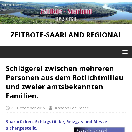
ZEITBOTE-SAARLAND REGIONAL
Schlägerei zwischen mehreren
Personen aus dem Rotlichtmilieu
und zweier amtsbekannten
Familien.
26. Dezember 2015
Brandon-Lee Posse
Saarbrücken. Schlagstöcke, Reizgas und Messer
sichergestellt.