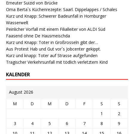
Erneuter Suizid von Brücke
Oma Berta`s Küchenrezepte: Saarl. Dippelappes / Schales
Kurz und Knapp: Schwerer Badeunfall in Homburger
Wasserwelt
Peinlicher Vorfall mit einem Filialleiter von ALDI Süd
Faasend ohne De Hausmeischda
Kurz und Knapp: Toter in Großrosseln gibt der…
Aus Protest Hab und Gut vor`s Jobcenter gekippt.
Kurz und knapp: Toter auf Strasse aufgefunden
Tragischer Verkehrsunfall mit tödlich verletztem Kind
KALENDER
August 2026
M
D
M
D
F
S
S
1
2
3
4
5
6
7
8
9
10
11
12
13
14
15
16