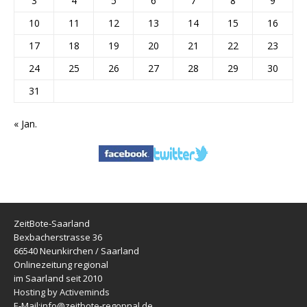
3
4
5
6
7
8
9
10
11
12
13
14
15
16
17
18
19
20
21
22
23
24
25
26
27
28
29
30
31
« Jan.
ZeitBote-Saarland
Bexbacherstrasse 36
66540 Neunkirchen / Saarland
Onlinezeitung regional
im Saarland seit 2010
Hosting by Activeminds
E-Mail:
info@zeitbote-regopnal.de