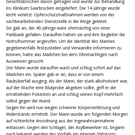
Gesichtsknochen davon getragen und wurde zur Behandlung
ins Klinikum Saarbrücken eingeliefert. Die 14-Jährige wurde
leicht verletzt.
Opferschutzmaßnahmen werden von der
sachbearbeitenden Dienststelle in die Wege geleitet.
Sie gab an, der 40-Jährige wäre ohnmächtig von einer
Parkbank gefallen. Daraufhin hätten sie und ihre Begleiter die
Notrufnummer angerufen. Um die Identität des Mannes
gegebenenfalls festzustellen und Verwandte informieren zu
können, hatte das Mädchen bei dem Ohnmächtigen nach
Ausweisen gesucht.
Der Mann wurde daraufhin wach und schlug sofort auf das
Mädchen ein. Später gab er an, dass er von einem
Raubüberfall ausging. Als der Mann, der stark alkoholisiert war,
auf der Wache eine Blutprobe abgeben sollte, griff er die
ermittelnden Polizisten an und schlug seinen Kopf mehrfach
selbst gegen die Wand.
Gegen ihn wird nun wegen schwerer Körperverletzung und
Widerstands ermittelt. Der Mann wurde am folgenden Morgen
auf richterliche Anordnung aus der Ingewahrsamnahme
entlassen. Gegen den Schläger, der Asylbewerber ist, begann
nach bekannt werden des Vorfalls ein Internet-Shitstorm.