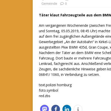
Gemeinde
0
Täter klaut Fahrzeugteile aus dem BM
Am vergangenen Wochenende (zwischen Freit
und Sonntag, 05.05.2019, 08:45 Uhr) machte 
auf dem frei zugänglichen Außengelände ei
Gewerbegebiet „An der Autobahn“ in Kirkel-
ausgestellten Pkw BMW 435d, Gran Coupe, x-
Nachdem der Täter an dem BMW eine Scheibe 
Fahrzeug. Dort baute er mehrere Fahrzeugteil
Lenkrad, fachgerecht aus. Anschließend verl
Zeugen, die sachdienliche Hinweise geben kö
06841/ 1060, in Verbindung zu setzen.
text.polizei homburg
foto.symbol
red.zbs