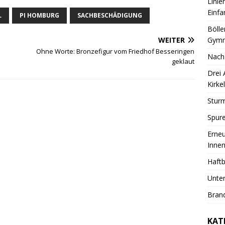
Linie
Einfa
L
PI HOMBURG
SACHBESCHÄDIGUNG
Bölle
Gymn
WEITER
Ohne Worte: Bronzefigur vom Friedhof Besseringen
Nach
geklaut
Drei
Kirkel
Sturm
Spure
Erneu
Innen
Haftb
Unter
Brand
KAT