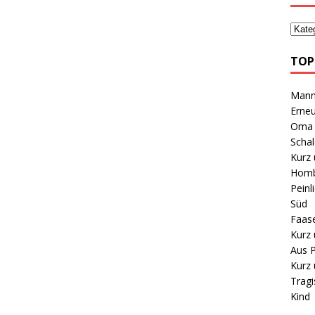
TOP
Mann 
Erneu
Oma B
Schal
Kurz 
Homb
Peinl
Süd
Faas
Kurz 
Aus P
Kurz 
Tragi
Kind