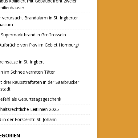
nbus kollidiert mit Gebäudefront zweier
milienhäuser
r verursacht Brandalarm in St. Ingberter
asium
 Supermarktbrand in Großrosseln
 Aufbrüche von Pkw im Gebiet Homburg/
einsätze in St. Ingbert
n im Schnee verraten Täter
t drei Raubstraftaten in der Saarbrücker
stadt
efehl als Geburtstagsgeschenk
haltsrechtliche Leitlinien 2025
 in der Försterstr. St. Johann
EGORIEN