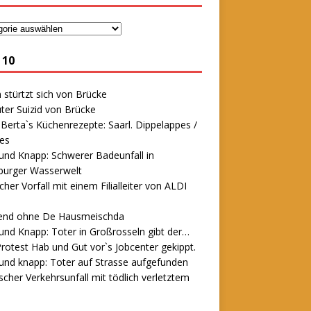
 10
stürtzt sich von Brücke
ter Suizid von Brücke
erta`s Küchenrezepte: Saarl. Dippelappes /
es
und Knapp: Schwerer Badeunfall in
urger Wasserwelt
icher Vorfall mit einem Filialleiter von ALDI
end ohne De Hausmeischda
und Knapp: Toter in Großrosseln gibt der…
rotest Hab und Gut vor`s Jobcenter gekippt.
und knapp: Toter auf Strasse aufgefunden
scher Verkehrsunfall mit tödlich verletztem