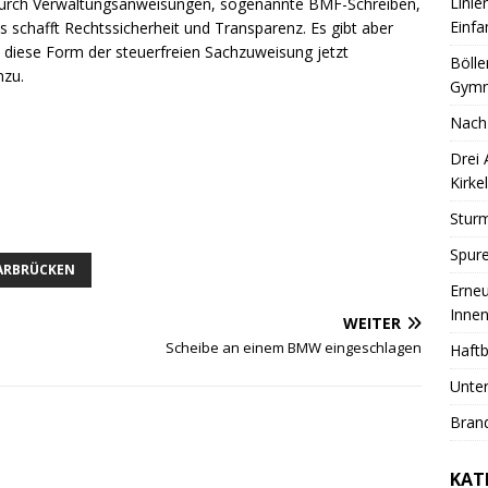
Linie
 durch Verwaltungsanweisungen, sogenannte BMF-Schreiben,
Einfa
schafft Rechtssicherheit und Transparenz. Es gibt aber
n diese Form der steuerfreien Sachzuweisung jetzt
Bölle
nzu.
Gymn
Nach
Drei
Kirkel
Sturm
Spure
ARBRÜCKEN
Erneu
Innen
WEITER
Scheibe an einem BMW eingeschlagen
Haftb
Unter
Brand
KAT