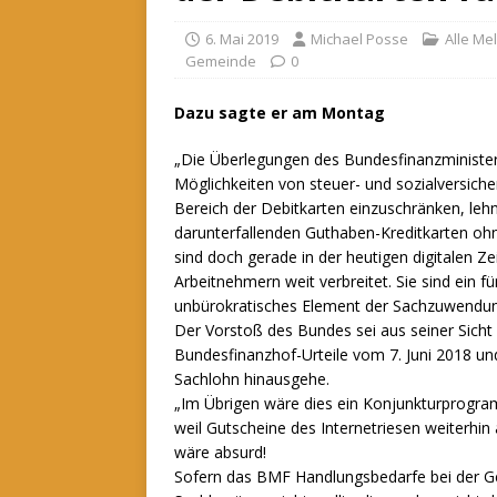
6. Mai 2019
Michael Posse
Alle Me
Gemeinde
0
Dazu sagte er am Montag
„Die Überlegungen des Bundesfinanzministe
Möglichkeiten von steuer- und sozialversich
Bereich der Debitkarten einzuschränken, lehn
darunterfallenden Guthaben-Kreditkarten oh
sind doch gerade in der heutigen digitalen Ze
Arbeitnehmern weit verbreitet.
Sie sind ein f
unbürokratisches Element der Sachzuwendun
Der Vorstoß des Bundes sei aus seiner Sicht 
Bundesfinanzhof-Urteile vom 7. Juni 2018 und
Sachlohn hinausgehe.
„Im Übrigen wäre dies ein Konjunkturprogra
weil Gutscheine des Internetriesen weiterhin
wäre absurd!
Sofern das BMF Handlungsbedarfe bei der Ges