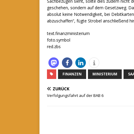
Sachbezügen sieht, sollte dies zudem nicht
geschehen, sondern auf dem Gesetzweg. Das 
absolut keine Notwendigkeit, bei Debitkarte
abzuschaffen“, fügte Strobel anschließend hi
text.finanzministerium
foto.symbol
red.zbs
FINANZEN
MINISTERIUM
SA
ZURÜCK
Verfolgungsfahrt auf der BAB 6