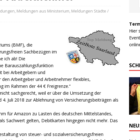
ldungen
,
Meldungen aus Ministerium
,
Meldungen Städte /
Term
Hier 
Event
online
riums (BMF), die
erungsfreien Sachbezügen im
e ich ab! Die
SCH
ne Barauszahlungsfunktion
it bei Arbeitgebern und
ür den Arbeitgeber und Arbeitnehmer flexibles,
g im Rahmen der 44 € Freigrenze.“
nicht sachgerecht, weil er über die Umsetzung der
 4. Juli 2018 zur Ablehnung von Versicherungsbeiträgen als
mm für Amazon zu Lasten des deutschen Mittelstandes,
 als Sachwert gelten, Debitkarten hingegen nicht mehr. Das
NEU
taltung von steuer- und sozialversicherungsfreien