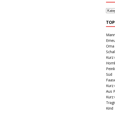
TOP
Mann 
Erneu
Oma B
Schal
Kurz 
Homb
Peinl
Süd
Faas
Kurz 
Aus P
Kurz 
Tragi
Kind