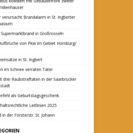
nbus kollidiert mit Gebäudefront zweier
milienhäuser
r verursacht Brandalarm in St. Ingberter
asium
 Supermarktbrand in Großrosseln
 Aufbrüche von Pkw im Gebiet Homburg/
einsätze in St. Ingbert
n im Schnee verraten Täter
t drei Raubstraftaten in der Saarbrücker
stadt
efehl als Geburtstagsgeschenk
haltsrechtliche Leitlinien 2025
 in der Försterstr. St. Johann
EGORIEN