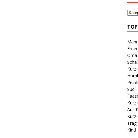
TOP
Mann 
Erneu
Oma B
Schal
Kurz 
Homb
Peinl
Süd
Faas
Kurz 
Aus P
Kurz 
Tragi
Kind