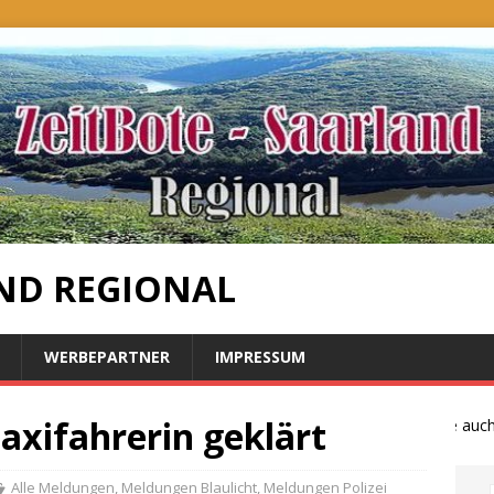
ND REGIONAL
WERBEPARTNER
IMPRESSUM
axifahrerin geklärt
Bauernproteste auch im
Alle Meldungen
,
Meldungen Blaulicht
,
Meldungen Polizei