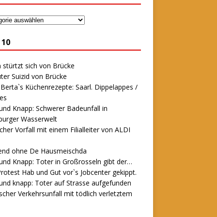
 10
stürtzt sich von Brücke
ter Suizid von Brücke
erta`s Küchenrezepte: Saarl. Dippelappes /
es
und Knapp: Schwerer Badeunfall in
urger Wasserwelt
icher Vorfall mit einem Filialleiter von ALDI
end ohne De Hausmeischda
und Knapp: Toter in Großrosseln gibt der…
rotest Hab und Gut vor`s Jobcenter gekippt.
und knapp: Toter auf Strasse aufgefunden
scher Verkehrsunfall mit tödlich verletztem