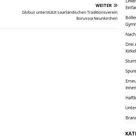
Linie
WEITER
Einfa
Globus unterstützt saarländischen Traditionsverein
Bölle
Borussia Neunkirchen
Gymn
Nach
Drei
Kirkel
Sturm
Spure
Erneu
Innen
Haftb
Unter
Brand
KAT