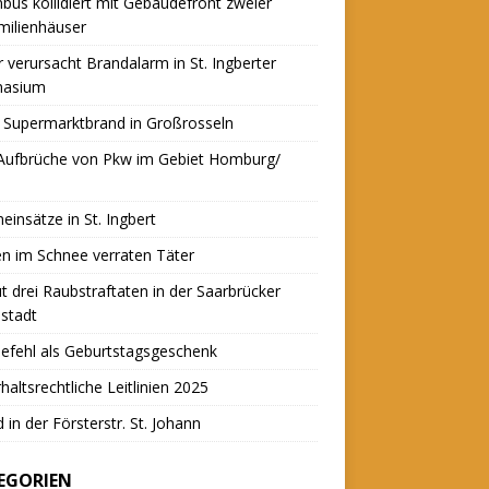
nbus kollidiert mit Gebäudefront zweier
milienhäuser
r verursacht Brandalarm in St. Ingberter
asium
 Supermarktbrand in Großrosseln
 Aufbrüche von Pkw im Gebiet Homburg/
einsätze in St. Ingbert
n im Schnee verraten Täter
t drei Raubstraftaten in der Saarbrücker
stadt
efehl als Geburtstagsgeschenk
haltsrechtliche Leitlinien 2025
 in der Försterstr. St. Johann
EGORIEN