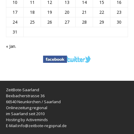
10
11
12
13
14
15
16
17
18
19
20
21
22
23
24
25
26
27
28
29
30
31
« Jan.
ZeitBote-Saarland
Bexbacherstrasse 36
66540 Neunkirchen / Saarland
Onlinezeitung regional
im Saarland seit 2010
Hosting by Activeminds
E-Mail:
info@zeitbote-regopnal.de