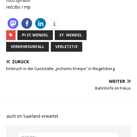
foto.symbol
red.zbs / mp
PI ST.WENDEL
ST. WENDEL
VERKEHRSUNFALL
VERLETZT/E
ZURÜCK
Einbruch in die Gaststätte „Jochems Kneipe“ in Riegelsberg
WEITER
Bahnhöfe im Fokus
e auch im Saarland erwartet