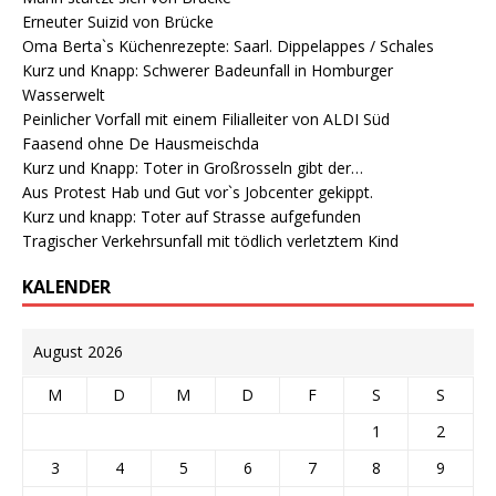
Erneuter Suizid von Brücke
Oma Berta`s Küchenrezepte: Saarl. Dippelappes / Schales
Kurz und Knapp: Schwerer Badeunfall in Homburger
Wasserwelt
Peinlicher Vorfall mit einem Filialleiter von ALDI Süd
Faasend ohne De Hausmeischda
Kurz und Knapp: Toter in Großrosseln gibt der…
Aus Protest Hab und Gut vor`s Jobcenter gekippt.
Kurz und knapp: Toter auf Strasse aufgefunden
Tragischer Verkehrsunfall mit tödlich verletztem Kind
KALENDER
August 2026
M
D
M
D
F
S
S
1
2
3
4
5
6
7
8
9