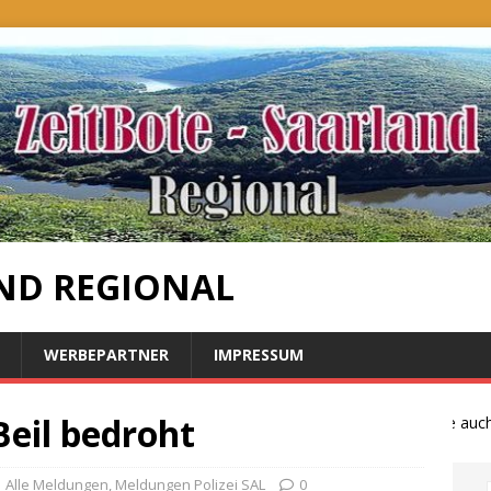
ND REGIONAL
WERBEPARTNER
IMPRESSUM
Beil bedroht
Bauernproteste auch im
Alle Meldungen
,
Meldungen Polizei SAL
0