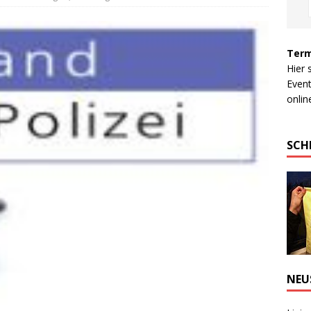
Term
Hier 
Event
online
SCH
NEU