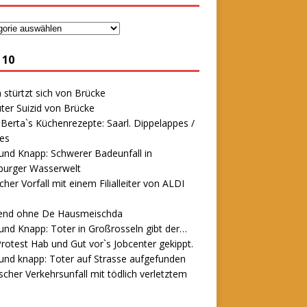
 10
stürtzt sich von Brücke
ter Suizid von Brücke
erta`s Küchenrezepte: Saarl. Dippelappes /
es
und Knapp: Schwerer Badeunfall in
urger Wasserwelt
icher Vorfall mit einem Filialleiter von ALDI
end ohne De Hausmeischda
und Knapp: Toter in Großrosseln gibt der…
rotest Hab und Gut vor`s Jobcenter gekippt.
und knapp: Toter auf Strasse aufgefunden
scher Verkehrsunfall mit tödlich verletztem