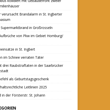
nbus kollidiert mit Gebäudefront zweier
milienhäuser
r verursacht Brandalarm in St. Ingberter
asium
 Supermarktbrand in Großrosseln
 Aufbrüche von Pkw im Gebiet Homburg/
einsätze in St. Ingbert
n im Schnee verraten Täter
t drei Raubstraftaten in der Saarbrücker
stadt
efehl als Geburtstagsgeschenk
haltsrechtliche Leitlinien 2025
 in der Försterstr. St. Johann
EGORIEN