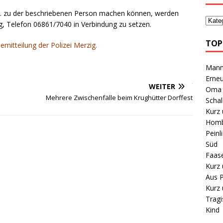
. zu der beschriebenen Person machen können, werden
ig, Telefon 06861/7040 in Verbindung zu setzen.
TOP
emitteilung der Polizei Merzig.
Mann 
Erneu
WEITER
Oma B
Mehrere Zwischenfälle beim Krughütter Dorffest
Schal
Kurz 
Homb
Peinl
Süd
Faas
Kurz 
Aus P
Kurz 
Tragi
Kind