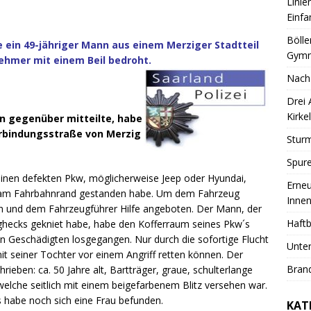
Linie
Einfa
Bölle
e ein 49-jähriger Mann aus einem Merziger Stadtteil
Gymn
ehmer mit einem Beil bedroht.
Nach
Drei
Kirkel
n gegenüber mitteilte, habe
Verbindungsstraße von Merzig
Sturm
Spure
inen defekten Pkw, möglicherweise Jeep oder Hyundai,
Erneu
am Fahrbahnrand gestanden habe.
Um dem Fahrzeug
Innen
n und dem Fahrzeugführer Hilfe angeboten. Der Mann, der
Haftb
ghecks gekniet habe, habe den Kofferraum seines Pkw´s
en Geschädigten losgegangen. Nur durch die sofortige Flucht
Unter
t seiner Tochter vor einem Angriff retten können. Der
Brand
ieben: ca. 50 Jahre alt, Bartträger, graue, schulterlange
welche seitlich mit einem beigefarbenem Blitz versehen war.
 habe noch sich eine Frau befunden.
KAT