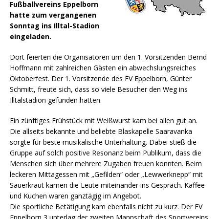
Fußballvereins Eppelborn
hatte zum vergangenen
Sonntag ins Illtal-Stadion
eingeladen.
Dort feierten die Organisatoren um den 1. Vorsitzenden Bernd
Hoffmann mit zahlreichen Gästen ein abwechslungsreiches
Oktoberfest. Der 1. Vorsitzende des FV Eppelborn, Günter
Schmitt, freute sich, dass so viele Besucher den Weg ins
Illtalstadion gefunden hatten.
Ein zünftiges Frühstück mit Weißwurst kam bei allen gut an.
Die allseits bekannte und beliebte Blaskapelle Saaravanka
sorgte für beste musikalische Unterhaltung. Dabei stieß die
Gruppe auf solch positive Resonanz beim Publikum, dass die
Menschen sich über mehrere Zugaben freuen konnten. Beim
leckeren Mittagessen mit „Gefilden“ oder „Lewwerknepp“ mit
Sauerkraut kamen die Leute miteinander ins Gespräch. Kaffee
und Kuchen waren ganztägig im Angebot.
Die sportliche Betätigung kam ebenfalls nicht zu kurz. Der FV
Eppelborn 3 unterlag der zweiten Mannschaft des Sportvereins