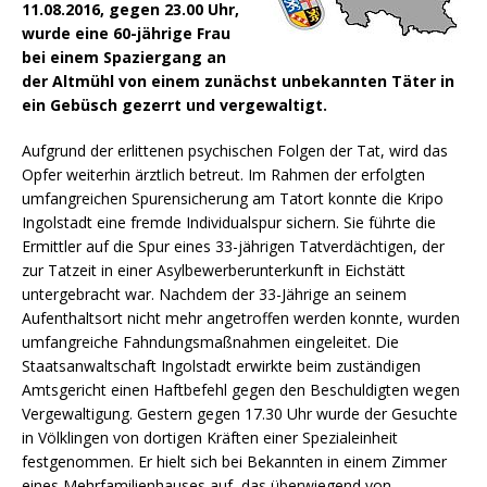
11.08.2016, gegen 23.00 Uhr,
wurde eine 60-jährige Frau
bei einem Spaziergang an
der Altmühl von einem zunächst unbekannten Täter in
ein Gebüsch gezerrt und vergewaltigt.
Aufgrund der erlittenen psychischen Folgen der Tat, wird das
Opfer weiterhin ärztlich betreut. Im Rahmen der erfolgten
umfangreichen Spurensicherung am Tatort konnte die Kripo
Ingolstadt eine fremde Individualspur sichern.
Sie führte die
Ermittler auf die Spur eines 33-jährigen Tatverdächtigen, der
zur Tatzeit in einer Asylbewerberunterkunft in Eichstätt
untergebracht war. Nachdem der 33-Jährige an seinem
Aufenthaltsort nicht mehr angetroffen werden konnte, wurden
umfangreiche Fahndungsmaßnahmen eingeleitet. Die
Staatsanwaltschaft Ingolstadt erwirkte beim zuständigen
Amtsgericht einen Haftbefehl gegen den Beschuldigten wegen
Vergewaltigung. Gestern gegen 17.30 Uhr wurde der Gesuchte
in Völklingen von dortigen Kräften einer Spezialeinheit
festgenommen. Er hielt sich bei Bekannten in einem Zimmer
eines Mehrfamilienhauses auf, das überwiegend von