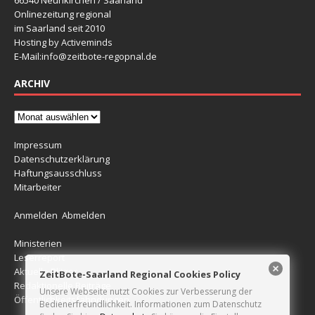
66540 Neunkirchen / Saarland
Onlinezeitung regional
im Saarland seit 2010
Hosting by Activeminds
E-Mail:
info@zeitbote-regopnal.de
ARCHIV
Impressum
Datenschutzerklärung
Haftungsausschluss
Mitarbeiter
Anmelden
Abmelden
Ministerien
Leserreport
Aktuelle Blitzer
ZeitBote-Saarland Regional Cookies Policy
Redaktionelle Beiträge
Unsere Webseite nutzt Cookies zur Verbesserung der
Öffentlichkeitsfahndungen
Bedienerfreundlichkeit. Informationen zum Datenschutz