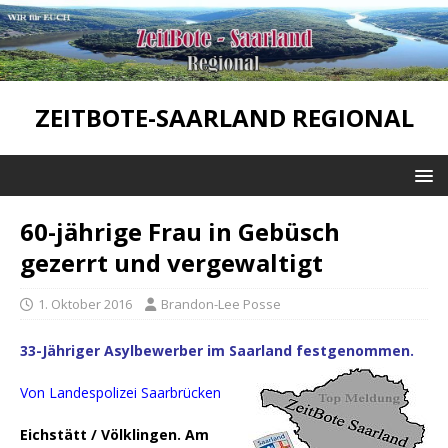
ZEITBOTE-SAARLAND REGIONAL
60-jährige Frau in Gebüsch
gezerrt und vergewaltigt
1. Oktober 2016
Brandon-Lee Posse
33-Jähriger Asylbewerber im Saarland festgenommen.
Von Landespolizei Saarbrücken
Eichstätt / Völklingen. Am