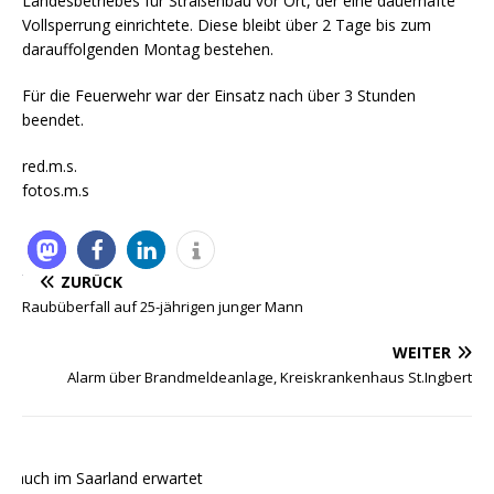
Landesbetriebes für Straßenbau vor Ort, der eine dauerhafte
Vollsperrung einrichtete. Diese bleibt über 2 Tage bis zum
darauffolgenden Montag bestehen.
Für die Feuerwehr war der Einsatz nach über 3 Stunden
beendet.
red.m.s.
fotos.m.s
ZURÜCK
Raubüberfall auf 25-jährigen junger Mann
WEITER
Alarm über Brandmeldeanlage, Kreiskrankenhaus St.Ingbert
 auch im Saarland erwartet