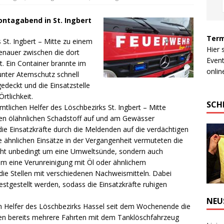
ntagabend in St. Ingbert
Term
St. Ingbert – Mitte zu einem
Hier 
genauer zwischen die dort
Event
rt. Ein Container brannte im
online
nter Atemschutz schnell
deckt und die Einsatzstelle
rtlichkeit.
SCH
ichen Helfer des Löschbezirks St. Ingbert – Mitte
en ölähnlichen Schadstoff auf und am Gewässer
die Einsatzkräfte durch die Meldenden auf die verdächtigen
ähnlichen Einsätze in der Vergangenheit vermuteten die
nicht unbedingt um eine Umweltsünde, sondern auch
Um eine Verunreinigung mit Öl oder ähnlichem
die Stellen mit verschiedenen Nachweismitteln. Dabei
stgestellt werden, sodass die Einsatzkräfte ruhigen
NEU
n Helfer des Löschbezirks Hassel seit dem Wochenende die
den bereits mehrere Fahrten mit dem Tanklöschfahrzeug