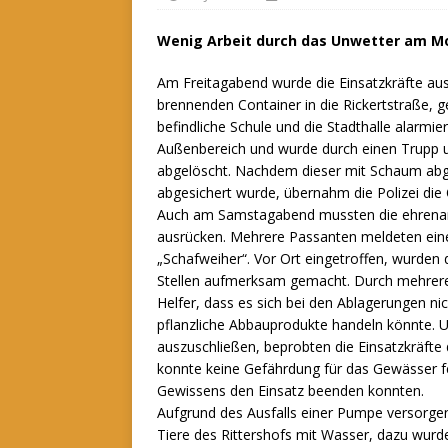
Wenig Arbeit durch das Unwetter am Mo
Am Freitagabend wurde die Einsatzkräfte aus 
brennenden Container in die Rickertstraße, 
befindliche Schule und die Stadthalle alarmie
Außenbereich und wurde durch einen Trupp u
abgelöscht. Nachdem dieser mit Schaum abge
abgesichert wurde, übernahm die Polizei die Ö
Auch am Samstagabend mussten die ehrenamtl
ausrücken. Mehrere Passanten meldeten ein
„Schafweiher“. Vor Ort eingetroffen, wurden 
Stellen aufmerksam gemacht. Durch mehrere 
Helfer, dass es sich bei den Ablagerungen 
pflanzliche Abbauprodukte handeln könnte. 
auszuschließen, beprobten die Einsatzkräfte 
konnte keine Gefährdung für das Gewässer fe
Gewissens den Einsatz beenden konnten.
Aufgrund des Ausfalls einer Pumpe versorge
Tiere des Rittershofs mit Wasser, dazu wur