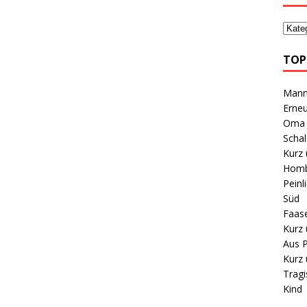
TOP
Mann 
Erneu
Oma B
Schal
Kurz 
Homb
Peinl
Süd
Faas
Kurz 
Aus P
Kurz 
Tragi
Kind