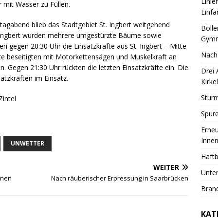
Linie
r mit Wasser zu Füllen.
Einfa
gabend blieb das Stadtgebiet St. Ingbert weitgehend
Bölle
. Ingbert wurden mehrere umgestürzte Bäume sowie
Gymn
gegen 20:30 Uhr die Einsatzkräfte aus St. Ingbert – Mitte
Nach
te beseitigten mit Motorkettensägen und Muskelkraft an
n. Gegen 21:30 Uhr rückten die letzten Einsatzkräfte ein. Die
Drei
tzkräften im Einsatz.
Kirkel
Sturm
Zintel
Spure
Erneu
Innen
UNWETTER
Haftb
WEITER
Unter
onen
Nach räuberischer Erpressung in Saarbrücken
Brand
KAT