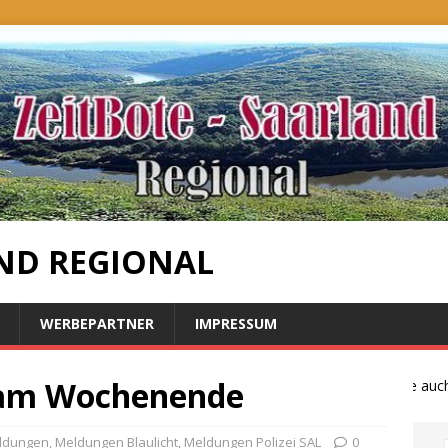
ND REGIONAL
WERBEPARTNER
IMPRESSUM
 am Wochenende
Bauernproteste auch i
eldungen
,
Meldungen Blaulicht
,
Meldungen Polizei SAL
0