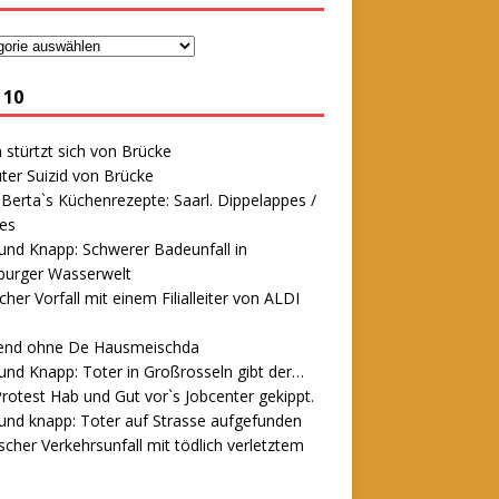
 10
stürtzt sich von Brücke
ter Suizid von Brücke
erta`s Küchenrezepte: Saarl. Dippelappes /
es
und Knapp: Schwerer Badeunfall in
urger Wasserwelt
icher Vorfall mit einem Filialleiter von ALDI
end ohne De Hausmeischda
und Knapp: Toter in Großrosseln gibt der…
rotest Hab und Gut vor`s Jobcenter gekippt.
und knapp: Toter auf Strasse aufgefunden
scher Verkehrsunfall mit tödlich verletztem