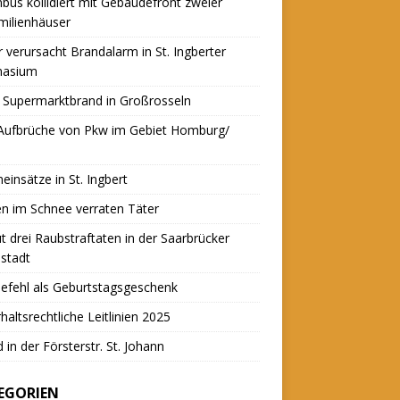
nbus kollidiert mit Gebäudefront zweier
milienhäuser
r verursacht Brandalarm in St. Ingberter
asium
 Supermarktbrand in Großrosseln
 Aufbrüche von Pkw im Gebiet Homburg/
einsätze in St. Ingbert
n im Schnee verraten Täter
t drei Raubstraftaten in der Saarbrücker
stadt
efehl als Geburtstagsgeschenk
haltsrechtliche Leitlinien 2025
 in der Försterstr. St. Johann
EGORIEN