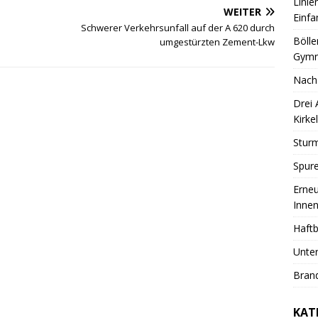
Linie
WEITER
Einfa
Schwerer Verkehrsunfall auf der A 620 durch
Bölle
umgestürzten Zement-Lkw
Gymn
Nach
Drei
Kirkel
Sturm
Spure
Erneu
Innen
Haftb
Unter
Brand
KAT