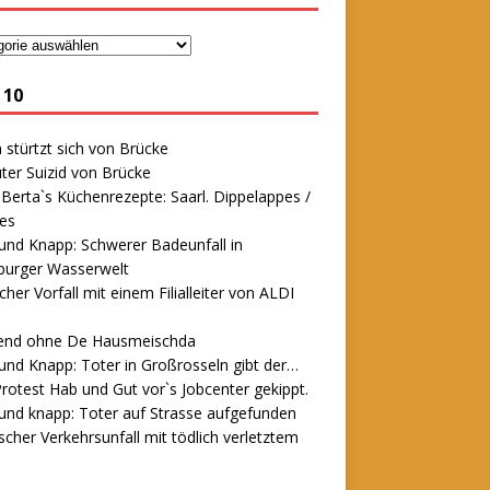
 10
stürtzt sich von Brücke
ter Suizid von Brücke
erta`s Küchenrezepte: Saarl. Dippelappes /
es
und Knapp: Schwerer Badeunfall in
urger Wasserwelt
icher Vorfall mit einem Filialleiter von ALDI
end ohne De Hausmeischda
und Knapp: Toter in Großrosseln gibt der…
rotest Hab und Gut vor`s Jobcenter gekippt.
und knapp: Toter auf Strasse aufgefunden
scher Verkehrsunfall mit tödlich verletztem