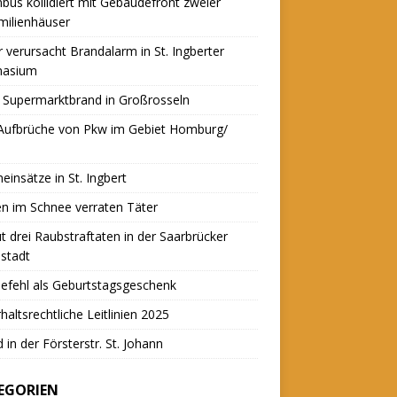
nbus kollidiert mit Gebäudefront zweier
milienhäuser
r verursacht Brandalarm in St. Ingberter
asium
 Supermarktbrand in Großrosseln
 Aufbrüche von Pkw im Gebiet Homburg/
einsätze in St. Ingbert
n im Schnee verraten Täter
t drei Raubstraftaten in der Saarbrücker
stadt
efehl als Geburtstagsgeschenk
haltsrechtliche Leitlinien 2025
 in der Försterstr. St. Johann
EGORIEN