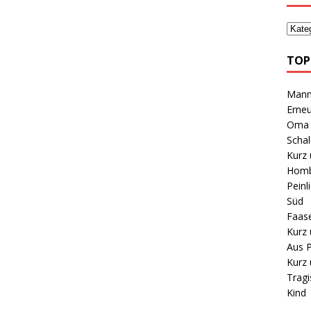
TOP
Mann 
Erneu
Oma B
Schal
Kurz 
Homb
Peinl
Süd
Faas
Kurz 
Aus P
Kurz 
Tragi
Kind