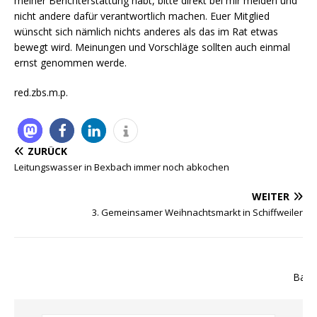
meiner Berichterstattung habt, bitte direkt bei mir melden und
nicht andere dafür verantwortlich machen. Euer Mitglied
wünscht sich nämlich nichts anderes als das im Rat etwas
bewegt wird. Meinungen und Vorschläge sollten auch einmal
ernst genommen werde.
red.zbs.m.p.
ZURÜCK
Leitungswasser in Bexbach immer noch abkochen
WEITER
3. Gemeinsamer Weihnachtsmarkt in Schiffweiler
Bauern