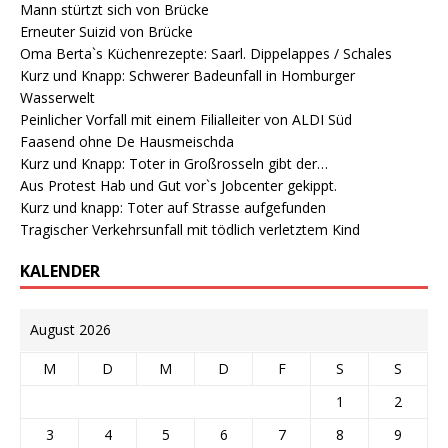
Mann stürtzt sich von Brücke
Erneuter Suizid von Brücke
Oma Berta`s Küchenrezepte: Saarl. Dippelappes / Schales
Kurz und Knapp: Schwerer Badeunfall in Homburger
Wasserwelt
Peinlicher Vorfall mit einem Filialleiter von ALDI Süd
Faasend ohne De Hausmeischda
Kurz und Knapp: Toter in Großrosseln gibt der…
Aus Protest Hab und Gut vor`s Jobcenter gekippt.
Kurz und knapp: Toter auf Strasse aufgefunden
Tragischer Verkehrsunfall mit tödlich verletztem Kind
KALENDER
August 2026
M
D
M
D
F
S
S
1
2
3
4
5
6
7
8
9