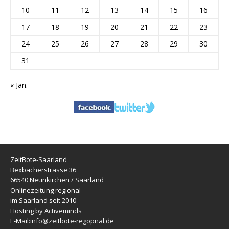
10
11
12
13
14
15
16
17
18
19
20
21
22
23
24
25
26
27
28
29
30
31
« Jan.
ZeitBote-Saarland
Bexbacherstrasse 36
66540 Neunkirchen / Saarland
Onlinezeitung regional
im Saarland seit 2010
Hosting by Activeminds
E-Mail:
info@zeitbote-regopnal.de