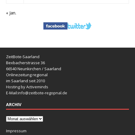
« Jan.
ZeitBote-Saarland
Bexbacherstrasse 36
66540 Neunkirchen / Saarland
Onlinezeitung regional
im Saarland seit 2010
Hosting by Activeminds
E-Mail:
info@zeitbote-regopnal.de
ARCHIV
Impressum