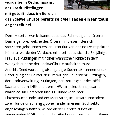
wurde beim Ordnungsamt
der Stadt Püttlingen
mitgeteilt, dass im Bereich
der Edelweißhütte bereits seit vier Tagen ein Fahrzeug
abgestellt sei.
Dem Mitteiler war bekannt, dass das Fahrzeug einer älteren
Dame gehöre, welche des Öfteren in diesem Bereich
spazieren gehe.
Nach ersten Ermittlungen der Polizeiinspektion
Köllertal wurde der Verdacht erhärtet, dass sich die 84-jährige
Frau aus Püttlingen mit hoher Wahrscheinlichkeit in dem
Waldgebiet nahe der Edelweißhütte aufhalten muss.
Anschließend wurden großangelegte Suchmaßnahmen unter
Beteiligung der Polizei, der Freiwilligen Feuerwehr Püttlingen,
der Stadtverwaltung Püttlingen, der Rettungshundestaffel
Saarland, dem DRK und dem THW eingeleitet. Insgesamt
waren ca. 80 Personen und 11 Hunde (darunter
Flächensuchhunde und ein Mantrailer) im Einsatz. Nachdem
zwei Hunde unabhängig voneinander in einem Suchsektor
angeschlagen hatten, wurde dieser Bereich durch die
anwesenden Kräfte abgesucht. Hier konnte abseits des Weges