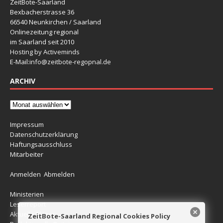
ZeitBote-Saarland
Bexbacherstrasse 36
66540 Neunkirchen / Saarland
Onlinezeitung regional
im Saarland seit 2010
Hosting by Activeminds
E-Mail:
info@zeitbote-regopnal.de
ARCHIV
Impressum
Datenschutzerklärung
Haftungsausschluss
Mitarbeiter
Anmelden
Abmelden
Ministerien
Leserreport
Aktuelle Blitzer
ZeitBote-Saarland Regional Cookies Policy