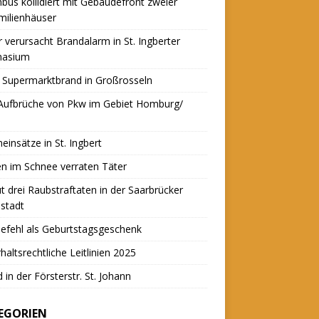
nbus kollidiert mit Gebäudefront zweier
milienhäuser
r verursacht Brandalarm in St. Ingberter
asium
 Supermarktbrand in Großrosseln
 Aufbrüche von Pkw im Gebiet Homburg/
einsätze in St. Ingbert
n im Schnee verraten Täter
t drei Raubstraftaten in der Saarbrücker
stadt
efehl als Geburtstagsgeschenk
haltsrechtliche Leitlinien 2025
 in der Försterstr. St. Johann
EGORIEN