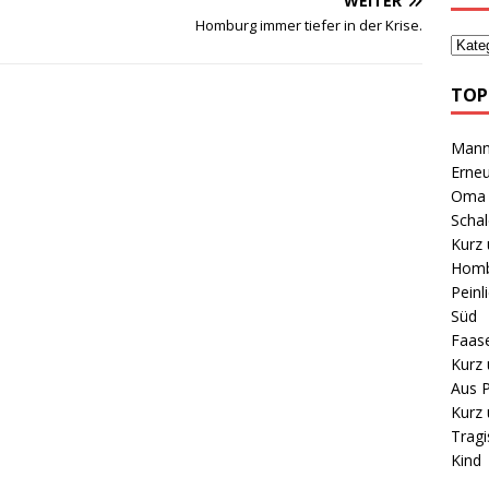
WEITER
Homburg immer tiefer in der Krise.
TOP
Mann 
Erneu
Oma B
Schal
Kurz 
Homb
Peinl
Süd
Faas
Kurz 
Aus P
Kurz 
Tragi
Kind