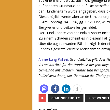
aus einem Grundstück, das nicht genügend ei
auf anderen Grundstücken auf. Die betroffe
den Hundehaltern wurde angegeben, dass di
Diesbezüglich werde aber an de Umzäunung 
3. Am Sonntag, 04.09.16, gg. 17.25 Uhr, wurd
Bergweiler und Leitzweiler gemeldet.
Der Hund konnte von der Polizei später nicht
Zu einem Schaden scheint es in diesem Fall 
Über die o.g. relevanten Fälle bezüglich der
Kenntnis gesetzt. Weitere Maßnahmen erfolge
Anmerkung Polizei:
Grundsätzlich gilt, dass H
Verantwortlich für die Hunde ist der jeweilig
Gemeinde anzumelden. Hunde sind bei Spazierg
Polizeiverordnung der Gemeinde der Tholey ge
GEMEINDE THOLEY
PI ST.WENDEL