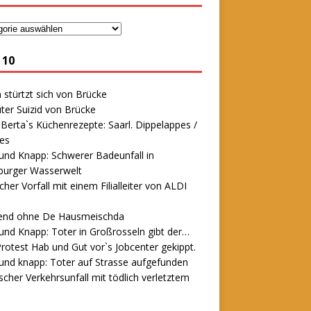
 10
stürtzt sich von Brücke
ter Suizid von Brücke
erta`s Küchenrezepte: Saarl. Dippelappes /
es
und Knapp: Schwerer Badeunfall in
urger Wasserwelt
icher Vorfall mit einem Filialleiter von ALDI
end ohne De Hausmeischda
und Knapp: Toter in Großrosseln gibt der…
rotest Hab und Gut vor`s Jobcenter gekippt.
und knapp: Toter auf Strasse aufgefunden
scher Verkehrsunfall mit tödlich verletztem