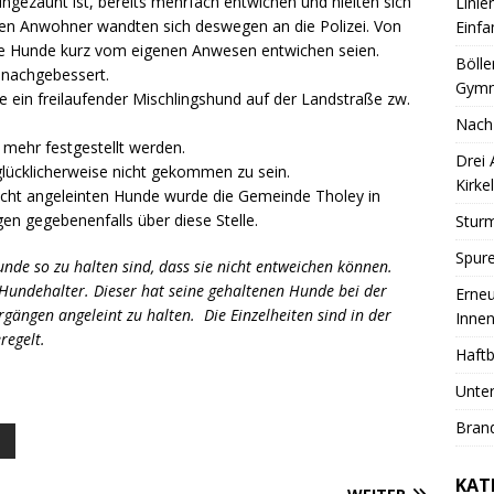
ngezäunt ist, bereits mehrfach entwichen und hielten sich
Linie
nen Anwohner wandten sich deswegen an die Polizei. Von
Einfa
e Hunde kurz vom eigenen Anwesen entwichen seien.
Bölle
nachgebessert.
Gymn
e ein freilaufender Mischlingshund auf der Landstraße zw.
Nach
 mehr festgestellt werden.
Drei
glücklicherweise nicht gekommen zu sein.
Kirkel
 nicht angeleinten Hunde wurde die Gemeinde Tholey in
n gegebenenfalls über diese Stelle.
Sturm
Spure
unde so zu halten sind, dass sie nicht entweichen können.
e Hundehalter. Dieser hat seine gehaltenen Hunde bei der
Erneu
ängen angeleint zu halten. Die Einzelheiten sind in der
Innen
regelt.
Haftb
Unter
Brand
KAT