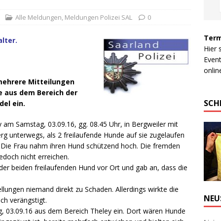
Alle Meldungen
,
Meldungen Polizei SAL
0
Term
lter.
Hier 
Event
online
ehrere Mitteilungen
e aus dem Bereich der
SCH
del ein.
 am Samstag, 03.09.16, gg. 08.45 Uhr, in Bergweiler mit
rg unterwegs, als 2 freilaufende Hunde auf sie zugelaufen
 Die Frau nahm ihren Hund schützend hoch.
Die fremden
doch nicht erreichen.
 der beiden freilaufenden Hund vor Ort und gab an, dass die
llungen niemand direkt zu Schaden. Allerdings wirkte die
NEU
ich verängstigt.
, 03.09.16 aus dem Bereich Theley ein. Dort wären Hunde