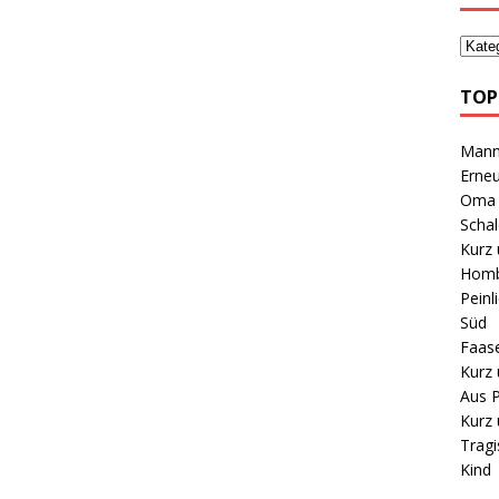
TOP
Mann 
Erneu
Oma B
Schal
Kurz 
Homb
Peinl
Süd
Faas
Kurz 
Aus P
Kurz 
Tragi
Kind