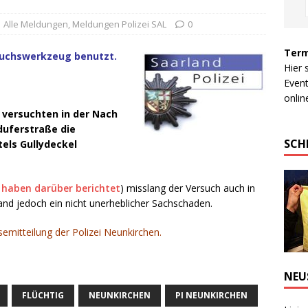
Alle Meldungen
,
Meldungen Polizei SAL
0
Term
bruchswerkzeug benutzt.
Hier 
Event
online
 versuchten in der Nach
rduferstraße die
SCH
els Gullydeckel
 haben darüber berichtet
) misslang der Versuch auch in
tand jedoch ein nicht unerheblicher Sachschaden.
semitteilung der Polizei Neunkirchen.
NEU
FLÜCHTIG
NEUNKIRCHEN
PI NEUNKIRCHEN