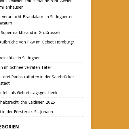
nbus kollidiert mit Gebäudefront zweier
milienhäuser
r verursacht Brandalarm in St. Ingberter
asium
 Supermarktbrand in Großrosseln
 Aufbrüche von Pkw im Gebiet Homburg/
einsätze in St. Ingbert
n im Schnee verraten Täter
t drei Raubstraftaten in der Saarbrücker
stadt
efehl als Geburtstagsgeschenk
haltsrechtliche Leitlinien 2025
 in der Försterstr. St. Johann
EGORIEN