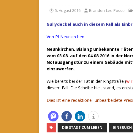
5. August 2016
Brandon-Lee Posse
Gullydeckel auch in diesem Fall als Ein
Von PI Neunkirchen
Neunkirchen. Bislang unbekannte Täter
vom 03.08. auf den 04.08.2016 in der No
Notausgangstür zu einem Gebäude mitt
einzuwerfen.
Wie bereits bei der Tat in der Ringstraße (
wir
diesem Fall.
Die Scheibe hielt stand, es ents
Dies ist eine redaktionell unbearbeidete Pres
DIE STADT ZUM LEBEN
EINBRUCH