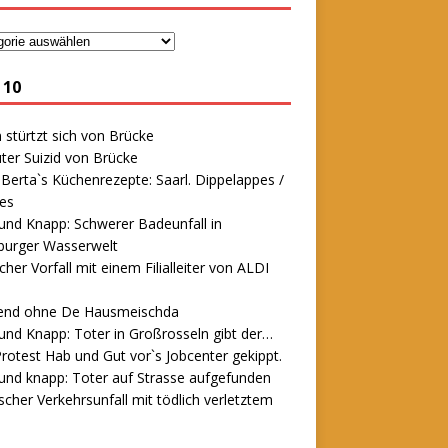
 10
stürtzt sich von Brücke
ter Suizid von Brücke
erta`s Küchenrezepte: Saarl. Dippelappes /
es
und Knapp: Schwerer Badeunfall in
urger Wasserwelt
icher Vorfall mit einem Filialleiter von ALDI
end ohne De Hausmeischda
und Knapp: Toter in Großrosseln gibt der…
rotest Hab und Gut vor`s Jobcenter gekippt.
und knapp: Toter auf Strasse aufgefunden
scher Verkehrsunfall mit tödlich verletztem