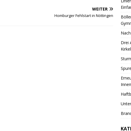
Linie
Einfa
WEITER
Homburger Fehlstart in Nöttingen
Bölle
Gymn
Nach
Drei
Kirkel
Sturm
Spure
Erneu
Innen
Haftb
Unter
Brand
KAT