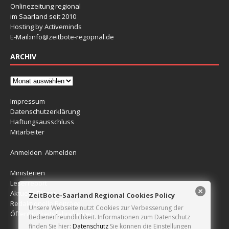
Onlinezeitung regional
im Saarland seit 2010
Hosting by Activeminds
E-Mail:
info@zeitbote-regopnal.de
ARCHIV
Impressum
Datenschutzerklärung
Haftungsausschluss
Mitarbeiter
Anmelden
Abmelden
Ministerien
Leserreport
Aktuelle Blitzer
ZeitBote-Saarland Regional Cookies Policy
Redaktionelle Beiträge
Unsere Webseite nutzt Cookies zur Verbesserung der
Öffentlichkeitsfahndungen
Bedienerfreundlichkeit. Informationen zum Datenschutz
finden Sie hier:
Datenschutz
Sie können die Einstellungen