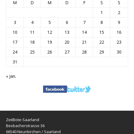
M
D
M
D
F
S
S
1
2
3
4
5
6
7
8
9
10
11
12
13
14
15
16
17
18
19
20
21
22
23
24
25
26
27
28
29
30
31
« Jan.
ZeitBote-Saarland
Bexbacherstrasse 36
66540 Neunkirchen / Saarland