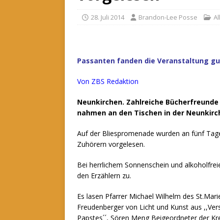
28. Juli 2014
Brandon-Lee Posse
A
Passanten fanden die Veranstaltung gu
Von ZBS Redaktion
Neunkirchen. Zahlreiche Bücherfreunde 
nahmen an den Tischen in der Neunkirc
Auf der Bliespromenade wurden an fünf Tage
Zuhörern vorgelesen.
Bei herrlichem Sonnenschein und alkoholfre
den Erzählern zu.
Es lasen Pfarrer Michael Wilhelm des St.Mar
Freudenberger von Licht und Kunst aus ,,Ver
Papstes´´, Sören Meng Beigeordneter der Kre