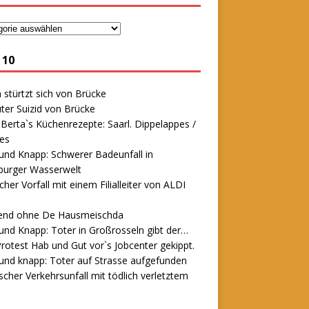
 10
stürtzt sich von Brücke
ter Suizid von Brücke
erta`s Küchenrezepte: Saarl. Dippelappes /
es
und Knapp: Schwerer Badeunfall in
urger Wasserwelt
icher Vorfall mit einem Filialleiter von ALDI
end ohne De Hausmeischda
und Knapp: Toter in Großrosseln gibt der…
rotest Hab und Gut vor`s Jobcenter gekippt.
und knapp: Toter auf Strasse aufgefunden
scher Verkehrsunfall mit tödlich verletztem