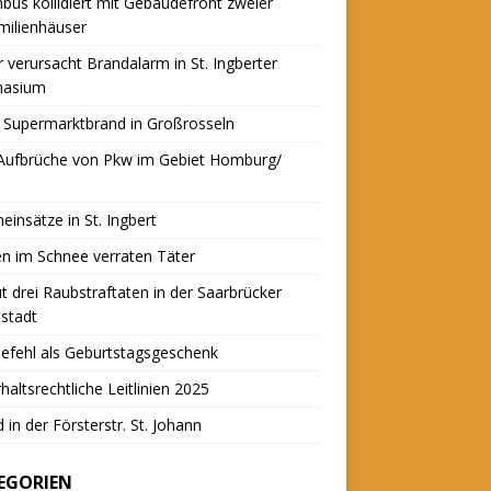
nbus kollidiert mit Gebäudefront zweier
milienhäuser
r verursacht Brandalarm in St. Ingberter
asium
 Supermarktbrand in Großrosseln
 Aufbrüche von Pkw im Gebiet Homburg/
einsätze in St. Ingbert
n im Schnee verraten Täter
t drei Raubstraftaten in der Saarbrücker
stadt
efehl als Geburtstagsgeschenk
haltsrechtliche Leitlinien 2025
 in der Försterstr. St. Johann
EGORIEN