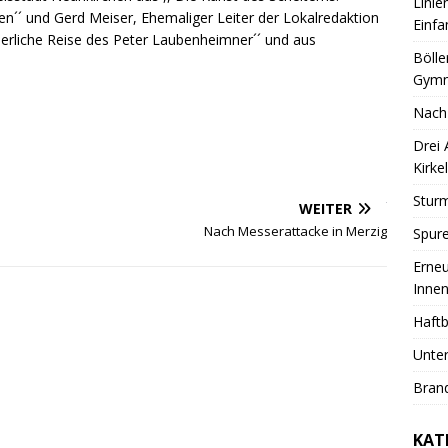
Linie
n´´ und Gerd Meiser, Ehemaliger Leiter der Lokalredaktion
Einfa
erliche Reise des Peter Laubenheimner´´ und aus
Bölle
Gymn
Nach
Drei
Kirkel
Sturm
WEITER
Nach Messerattacke in Merzig
Spure
Erneu
Innen
Haftb
Unter
Brand
KAT