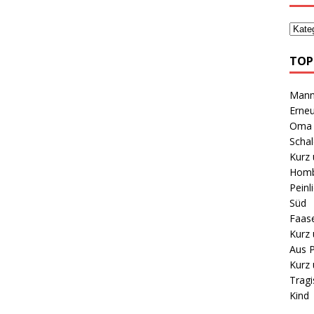
TOP
Mann 
Erneu
Oma B
Schal
Kurz 
Homb
Peinl
Süd
Faas
Kurz 
Aus P
Kurz 
Tragi
Kind