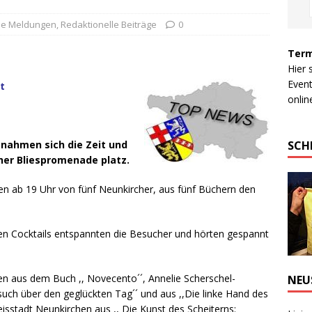
lle Meldungen
,
Redaktionelle Beiträge
0
Term
Hier 
Event
t
online
SCH
nahmen sich die Zeit und
her Bliespromenade platz.
n ab 19 Uhr von fünf Neunkircher, aus fünf Büchern den
ien Cocktails entspannten die Besucher und hörten gespannt
ien aus dem Buch ,, Novecento´´, Annelie Scherschel-
NEU
such über den geglückten Tag´´ und aus ,,Die linke Hand des
isstadt Neunkirchen aus ,, Die Kunst des Scheiterns: