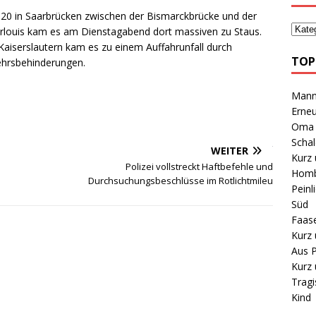
620 in Saarbrücken zwischen der Bismarckbrücke und der
arlouis kam es am Dienstagabend dort massiven zu Staus.
Kaiserslautern kam es zu einem Auffahrunfall durch
TOP
ehrsbehinderungen.
Mann 
Erneu
Oma B
Schal
WEITER
Kurz 
Polizei vollstreckt Haftbefehle und
Homb
Durchsuchungsbeschlüsse im Rotlichtmileu
Peinl
Süd
Faas
Kurz 
Aus P
Kurz 
Tragi
Kind