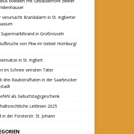
nbus kollidiert mit Gebäudefront zweier
milienhäuser
r verursacht Brandalarm in St. Ingberter
asium
 Supermarktbrand in Großrosseln
 Aufbrüche von Pkw im Gebiet Homburg/
einsätze in St. Ingbert
n im Schnee verraten Täter
t drei Raubstraftaten in der Saarbrücker
stadt
efehl als Geburtstagsgeschenk
haltsrechtliche Leitlinien 2025
 in der Försterstr. St. Johann
EGORIEN