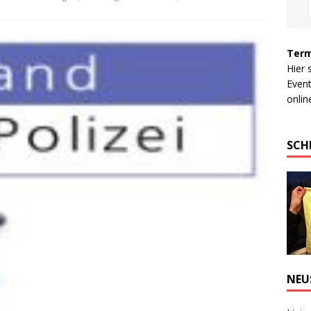
Term
Hier 
Event
online
SCH
NEU