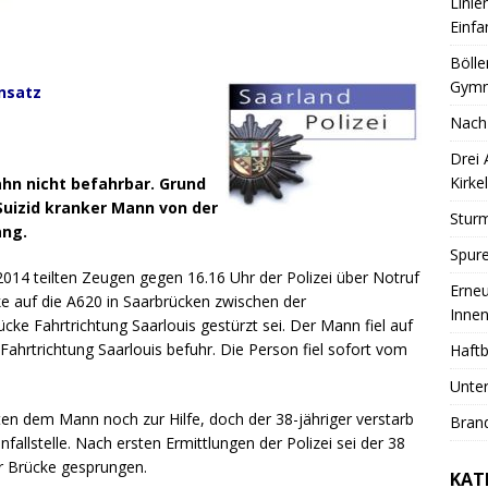
Linie
Einfa
Bölle
Gymn
insatz
Nach
Drei
Kirkel
ahn nicht befahrbar. Grund
Suizid kranker Mann von der
Sturm
ang.
Spure
14 teilten Zeugen gegen 16.16 Uhr der Polizei über Notruf
Erneu
e auf die A620 in Saarbrücken zwischen der
Innen
ke Fahrtrichtung Saarlouis gestürzt sei.
Der Mann fiel auf
Fahrtrichtung Saarlouis befuhr. Die Person fiel sofort vom
Haftb
Unter
ten dem Mann noch zur Hilfe, doch der 38-jähriger verstarb
Brand
llstelle. Nach ersten Ermittlungen der Polizei sei der 38
r Brücke gesprungen.
KAT