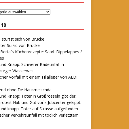
 10
stürtzt sich von Brücke
ter Suizid von Brücke
erta`s Küchenrezepte: Saarl. Dippelappes /
es
und Knapp: Schwerer Badeunfall in
urger Wasserwelt
icher Vorfall mit einem Filialleiter von ALDI
end ohne De Hausmeischda
und Knapp: Toter in Großrosseln gibt der…
rotest Hab und Gut vor`s Jobcenter gekippt.
und knapp: Toter auf Strasse aufgefunden
scher Verkehrsunfall mit tödlich verletztem