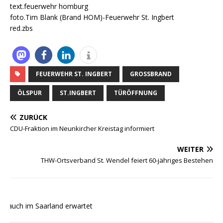
text.feuerwehr homburg
foto.Tim Blank (Brand HOM)-Feuerwehr St. Ingbert
red.zbs
FEUERWEHR ST. INGBERT
GROSSBRAND
ÖLSPUR
ST.INGBERT
TÜRÖFFNUNG
ZURÜCK
CDU-Fraktion im Neunkircher Kreistag informiert
WEITER
THW-Ortsverband St. Wendel feiert 60-jähriges Bestehen
 auch im Saarland erwartet