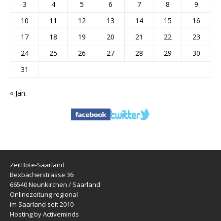
3
4
5
6
7
8
9
10
11
12
13
14
15
16
17
18
19
20
21
22
23
24
25
26
27
28
29
30
31
« Jan.
ZeitBote-Saarland
Bexbacherstrasse 36
66540 Neunkirchen / Saarland
Onlinezeitung regional
im Saarland seit 2010
Hosting by Activeminds