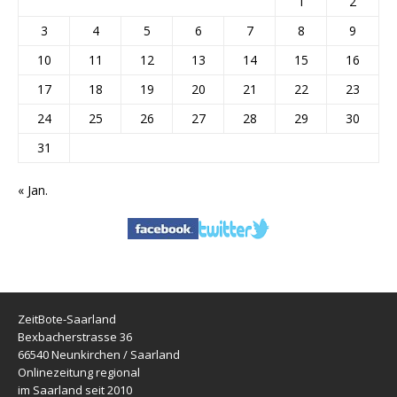
1
2
3
4
5
6
7
8
9
10
11
12
13
14
15
16
17
18
19
20
21
22
23
24
25
26
27
28
29
30
31
« Jan.
ZeitBote-Saarland
Bexbacherstrasse 36
66540 Neunkirchen / Saarland
Onlinezeitung regional
im Saarland seit 2010