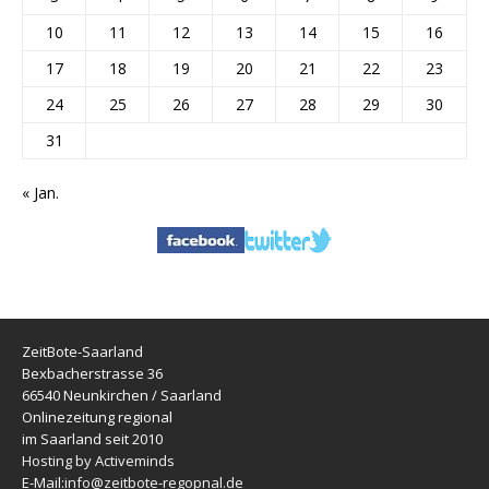
10
11
12
13
14
15
16
17
18
19
20
21
22
23
24
25
26
27
28
29
30
31
« Jan.
ZeitBote-Saarland
Bexbacherstrasse 36
66540 Neunkirchen / Saarland
Onlinezeitung regional
im Saarland seit 2010
Hosting by Activeminds
E-Mail:
info@zeitbote-regopnal.de