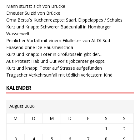
Mann stürtzt sich von Brücke
Erneuter Suizid von Brücke
Oma Berta`s Küchenrezepte: Saarl. Dippelappes / Schales
Kurz und Knapp: Schwerer Badeunfall in Homburger
Wasserwelt
Peinlicher Vorfall mit einem Filialleiter von ALDI Süd
Faasend ohne De Hausmeischda
Kurz und Knapp: Toter in Großrosseln gibt der…
Aus Protest Hab und Gut vor`s Jobcenter gekippt.
Kurz und knapp: Toter auf Strasse aufgefunden
Tragischer Verkehrsunfall mit tödlich verletztem Kind
KALENDER
August 2026
M
D
M
D
F
S
S
1
2
3
4
5
6
7
8
9