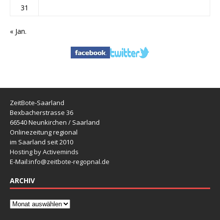
31
« Jan.
ZeitBote-Saarland
Bexbacherstrasse 36
66540 Neunkirchen / Saarland
Onlinezeitung regional
im Saarland seit 2010
Hosting by Activeminds
E-Mail:
info@zeitbote-regopnal.de
ARCHIV