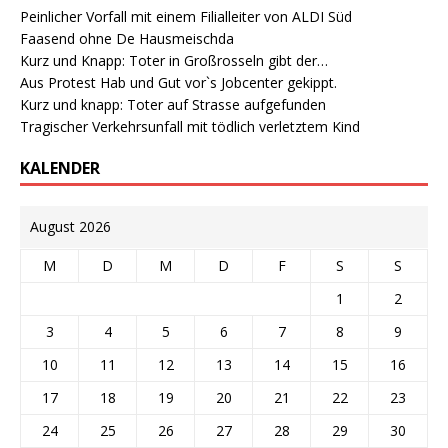
Peinlicher Vorfall mit einem Filialleiter von ALDI Süd
Faasend ohne De Hausmeischda
Kurz und Knapp: Toter in Großrosseln gibt der…
Aus Protest Hab und Gut vor`s Jobcenter gekippt.
Kurz und knapp: Toter auf Strasse aufgefunden
Tragischer Verkehrsunfall mit tödlich verletztem Kind
KALENDER
August 2026
M
D
M
D
F
S
S
1
2
3
4
5
6
7
8
9
10
11
12
13
14
15
16
17
18
19
20
21
22
23
24
25
26
27
28
29
30