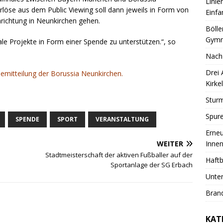
Linie
löse aus dem Public Viewing soll dann jeweils in Form von
Einfa
nrichtung in Neunkirchen gehen.
Bölle
Gymn
ale Projekte in Form einer Spende zu unterstützen.“, so
Nach
Drei
ssemitteilung der Borussia Neunkirchen.
Kirkel
Sturm
Spure
SPENDE
SPORT
VERANSTALTUNG
Erneu
Innen
WEITER
Stadtmeisterschaft der aktiven Fußballer auf der
Haftb
Sportanlage der SG Erbach
Unter
Brand
KAT