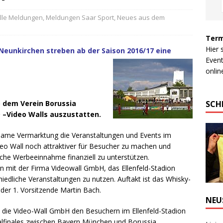
lle Meldungen
,
Meldungen Saar Sport
,
Neues aus dem
Term
Hier 
Neunkirchen streben ab der Saison 2016/17 eine
Event
online
SCH
 dem Verein Borussia
D –Video
Walls auszustatten.
nsame Vermarktung die Veranstaltungen und Events im
deo Wall noch attraktiver für Besucher zu machen und
che Werbeeinnahme finanziell zu unterstützen.
on mit der Firma Videowall GmbH, das Ellenfeld-Stadion
hiedliche Veranstaltungen zu nutzen. Auftakt ist das Whisky-
 der 1. Vorsitzende Martin Bach.
NEU
t die Video-Wall GmbH den Besuchern im Ellenfeld-Stadion
alfinales zwischen Bayern München und Borussia