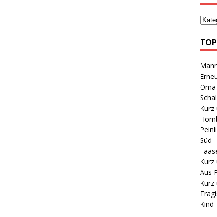
TOP
Mann 
Erneu
Oma B
Schal
Kurz 
Homb
Peinl
Süd
Faas
Kurz 
Aus P
Kurz 
Tragi
Kind