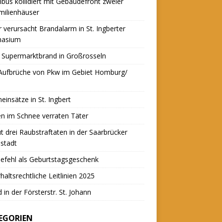
nbus kollidiert mit Gebäudefront zweier
milienhäuser
r verursacht Brandalarm in St. Ingberter
asium
 Supermarktbrand in Großrosseln
 Aufbrüche von Pkw im Gebiet Homburg/
einsätze in St. Ingbert
n im Schnee verraten Täter
t drei Raubstraftaten in der Saarbrücker
stadt
efehl als Geburtstagsgeschenk
haltsrechtliche Leitlinien 2025
 in der Försterstr. St. Johann
EGORIEN