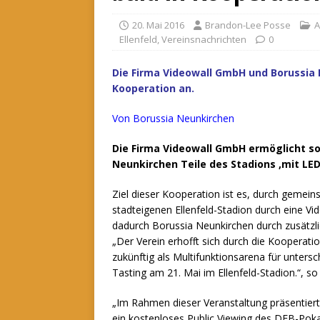
20. Mai 2016
Brandon-Lee Posse
A
Ellenfeld
,
Vereinsnachrichten
0
Die Firma Videowall GmbH und Borussia 
Kooperation an.
Von Borussia Neunkirchen
Die Firma Videowall GmbH ermöglicht so
Neunkirchen Teile des Stadions ,mit LE
Ziel dieser Kooperation ist es, durch gemei
stadteigenen Ellenfeld-Stadion durch eine Vi
dadurch Borussia Neunkirchen durch zusätzli
„Der Verein erhofft sich durch die Kooperati
zukünftig als Multifunktionsarena für untersc
Tasting am 21. Mai im Ellenfeld-Stadion.“, so
„Im Rahmen dieser Veranstaltung präsentier
ein kostenloses Public Viewing des DFB-Pok