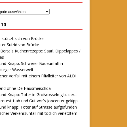
 10
stürtzt sich von Brücke
ter Suizid von Brücke
erta`s Küchenrezepte: Saarl. Dippelappes /
es
und Knapp: Schwerer Badeunfall in
urger Wasserwelt
icher Vorfall mit einem Filialleiter von ALDI
end ohne De Hausmeischda
und Knapp: Toter in Großrosseln gibt der…
rotest Hab und Gut vor`s Jobcenter gekippt.
und knapp: Toter auf Strasse aufgefunden
scher Verkehrsunfall mit tödlich verletztem