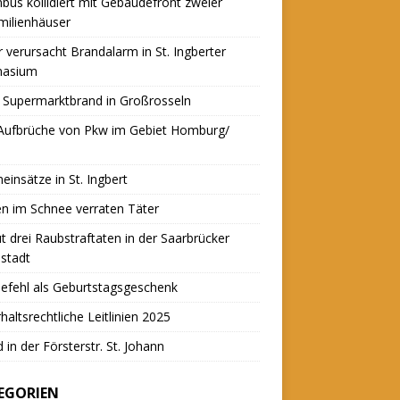
nbus kollidiert mit Gebäudefront zweier
milienhäuser
r verursacht Brandalarm in St. Ingberter
asium
 Supermarktbrand in Großrosseln
 Aufbrüche von Pkw im Gebiet Homburg/
einsätze in St. Ingbert
n im Schnee verraten Täter
t drei Raubstraftaten in der Saarbrücker
stadt
efehl als Geburtstagsgeschenk
haltsrechtliche Leitlinien 2025
 in der Försterstr. St. Johann
EGORIEN