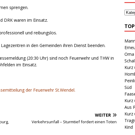
hmen sprengen.
d DRK waren im Einsatz.
TOP
ofessionell und reibungslos.
Mann 
 Lagezentren in den Gemeinden ihren Dienst beenden.
Erneu
Oma B
Pressemeldung (20:30 Uhr) sind noch Feuerwehr und THW in
Schal
hfelden im Einsatz.
Kurz 
Homb
Peinl
Süd
essemitteilung der Feuerwehr St.Wendel.
Faas
Kurz 
Aus P
Kurz 
WEITER
Tragi
burg,
Verkehrsunfall – Sturmtief fordert einen Toten
Kind