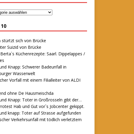
 10
stürtzt sich von Brücke
ter Suizid von Brücke
erta`s Küchenrezepte: Saarl. Dippelappes /
es
und Knapp: Schwerer Badeunfall in
urger Wasserwelt
icher Vorfall mit einem Filialleiter von ALDI
end ohne De Hausmeischda
und Knapp: Toter in Großrosseln gibt der…
rotest Hab und Gut vor`s Jobcenter gekippt.
und knapp: Toter auf Strasse aufgefunden
scher Verkehrsunfall mit tödlich verletztem