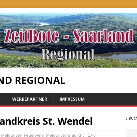
ND REGIONAL
WERBEPARTNER
IMPRESSUM
andkreis St. Wendel
Bauernproteste auch im
e Meldungen
,
Feuerwehr
,
Meldungen Blaulicht
0