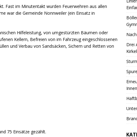
Linie
nkt. Fast im Minutentakt wurden Feuerwehren aus allen
Einfa
e war die Gemeinde Nonnweiler (ein Einsatz in
Bölle
Gymn
hnischen Hilfeleistung, von umgestürzten Bäumen oder
Nach
ufenen Kellern, Befreien von im Fahrzeug eingeschlossenen
Drei
len und Verbau von Sandsäcken, Sichern und Retten von
Kirkel
Sturm
Spure
Erneu
Innen
Haftb
Unter
Brand
nd 75 Einsätze gezählt.
KAT