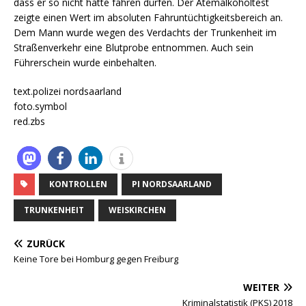
dass er so nicht hätte fahren dürfen. Der Atemalkoholtest
zeigte einen Wert im absoluten Fahruntüchtigkeitsbereich an.
Dem Mann wurde wegen des Verdachts der Trunkenheit im
Straßenverkehr eine Blutprobe entnommen. Auch sein
Führerschein wurde einbehalten.
text.polizei nordsaarland
foto.symbol
red.zbs
KONTROLLEN
PI NORDSAARLAND
TRUNKENHEIT
WEISKIRCHEN
ZURÜCK
Keine Tore bei Homburg gegen Freiburg
WEITER
Kriminalstatistik (PKS) 2018