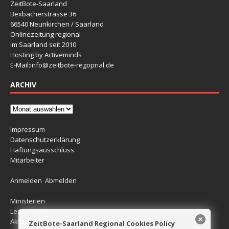
ZeitBote-Saarland
Bexbacherstrasse 36
66540 Neunkirchen / Saarland
Onlinezeitung regional
im Saarland seit 2010
Hosting by Activeminds
E-Mail:
info@zeitbote-regopnal.de
ARCHIV
Impressum
Datenschutzerklärung
Haftungsausschluss
Mitarbeiter
Anmelden
Abmelden
Ministerien
Leserreport
Aktuelle Blitzer
ZeitBote-Saarland Regional Cookies Policy